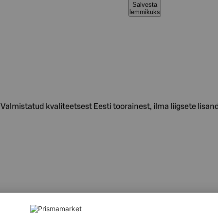
Salvesta
lemmikuks
 Valmistatud kvaliteetsest Eesti toorainest, ilma liigsete lisan
1, 2%), röstsibul (sh NISU), nitritsool, vürtsid (sh SINEP), stabi