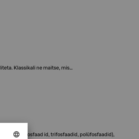
diteta. Klassikali ne maitse, mis…
lisaatorid (difosfaad id, trifosfaadid, polüfosfaadid),