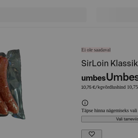
Ei ole saadaval
SirLoin Klassik
Umbe
umbes
võrdlushind 10,75
10,75 €/kg
Täpse hinna nägemiseks vali
Vali tarnevii