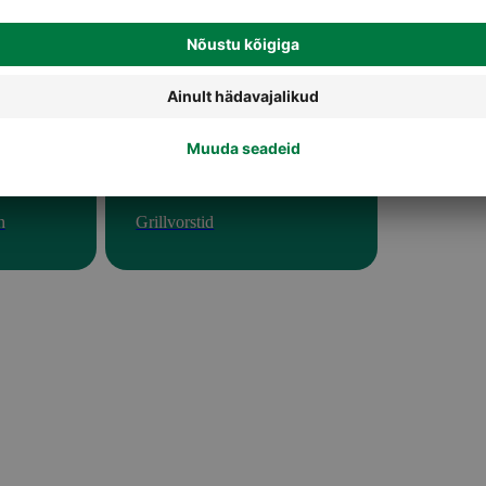
n
Grillvorstid