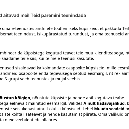
maitseained, seasool.
siiski toote koostisosi kontrollida ka pakendilt.