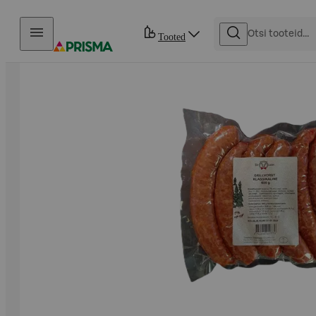
Otse sisu juurde
Tooted