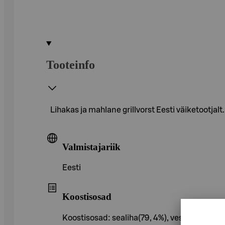
Tooteinfo
Lihakas ja mahlane grillvorst Eesti väiketootjalt.
Valmistajariik
Eesti
Koostisosad
Koostisosad: sealiha(79, 4%), vesi, veiseliha(1