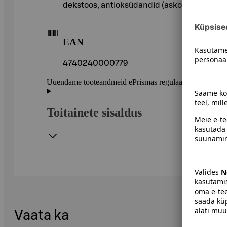
dekstoos, antioksüdandid (askorbiinhape), 
EAN
4740240000779
Uuendame tooteandmeid ePrismas regulaarselt. Soovitame 
Toitainete sisaldus
Vaata ka