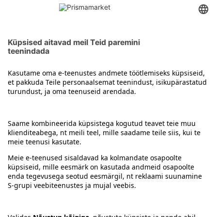
Kätedesod
Kontakt
Juhised
Tingimused
Prisma Konto