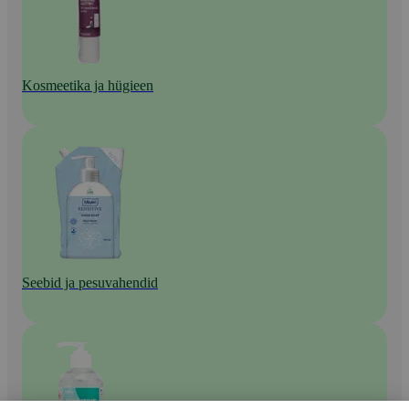
Kosmeetika ja hügieen
Seebid ja pesuvahendid