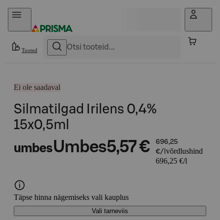
Otse sisu juurde
Tooted
Ei ole saadaval
Silmatilgad Irilens 0,4%
15x0,5ml
Umbes
5,57 €
696,25
umbes
võrdlushind
€/l
696,25 €/l
Täpse hinna nägemiseks vali kauplus
Vali tarneviis