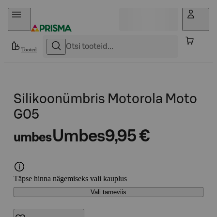
Otse sisu juurde
Tooted
Silikoonümbris Motorola Moto
G05
Umbes
9,95 €
umbes
Täpse hinna nägemiseks vali kauplus
Vali tarneviis