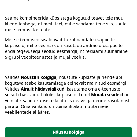
Kontakt
Juhised
Tingimused
Prisma Konto
Keel
:
ET
EN
RU
© 2025, Prisma Peremarket AS. Kõik õigused kaitstud.