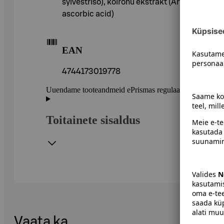
sylvestriso), koirohu ekstrakt (Artemisia abs
ascorbic acid)
EAN
4744173019778
Uuendame tooteandmeid ePrismas regulaarselt. Soovitame 
Toitainete sisaldus
Vaata ka