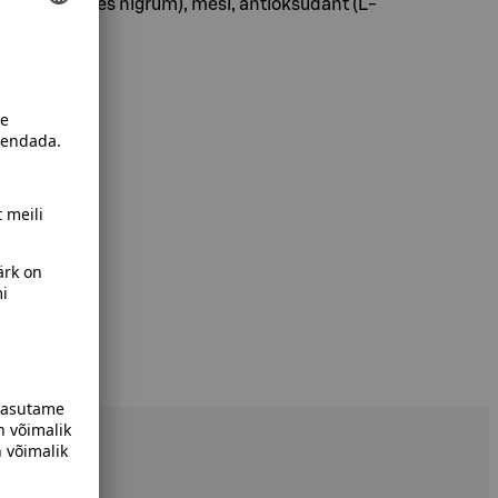
 tra mahl (Ribes nigrum), mesi, antioksüdant (L-