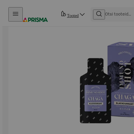
Otse sisu juurde
Tooted