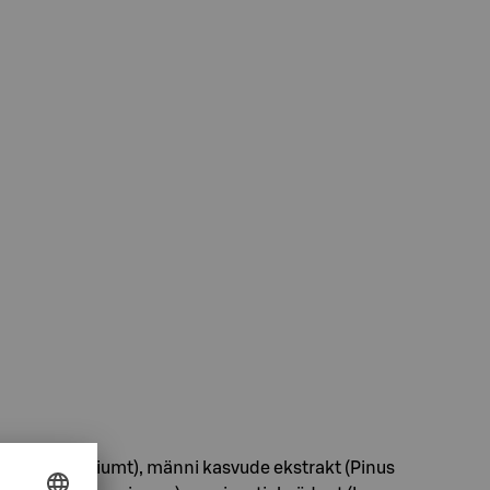
illea millefoliumt), männi kasvude ekstrakt (Pinus