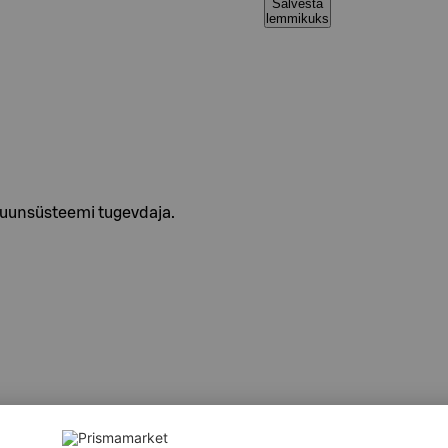
Salvesta
lemmikuks
muunsüsteemi tugevdaja.
ust pässik (Inonotus obliquus ), raudrohu õisiku ekstrakt (Ach