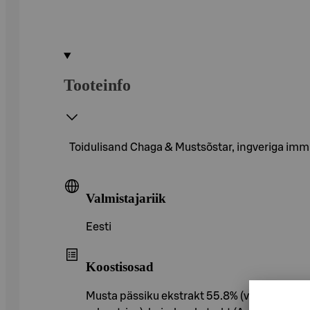
Tooteinfo
Toidulisand Chaga & Mustsõstar, ingveriga im
Valmistajariik
Eesti
Koostisosad
Musta pässiku ekstrakt 55.8% (vesi (aqua), m