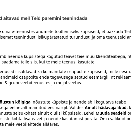
inthium), ingver (Zingiber officinale Roscoe) (0.1%)), mustsõs
siiski toote koostisosi kontrollida ka pakendilt.