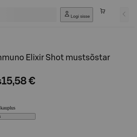
Logi sisse
muno Elixir Shot mustsõstar
s
15,58 €
 kauplus
s