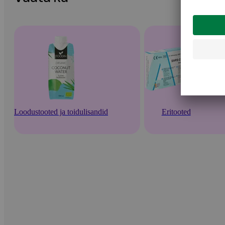
Loodustooted ja toidulisandid
Eritooted