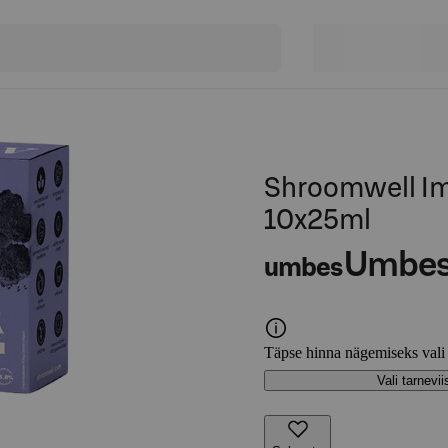
Shroomwell Im
10x25ml
Umbe
umbes
Täpse hinna nägemiseks vali
Vali tarnevii