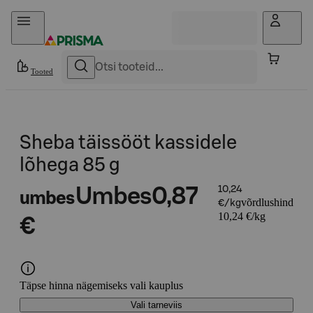
Otse sisu juurde
Tooted
Sheba täissööt kassidele
lõhega 85 g
Umbes
0,87
10,24
umbes
võrdlushind
€/kg
10,24 €/kg
€
Täpse hinna nägemiseks vali kauplus
Vali tarneviis