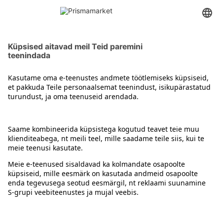
Märg kassitoit
Kontakt
Juhised
Tingimused
Prisma Konto