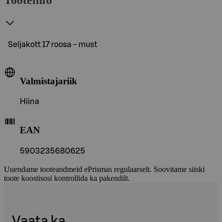
Seljakott 17 roosa - must
Valmistajariik
Hiina
EAN
5903235680625
Uuendame tooteandmeid ePrismas regulaarselt. Soovitame siiski
toote koostisosi kontrollida ka pakendilt.
Vaata ka