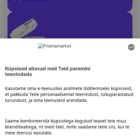
Muud kontoritarbed
Kontakt
Juhised