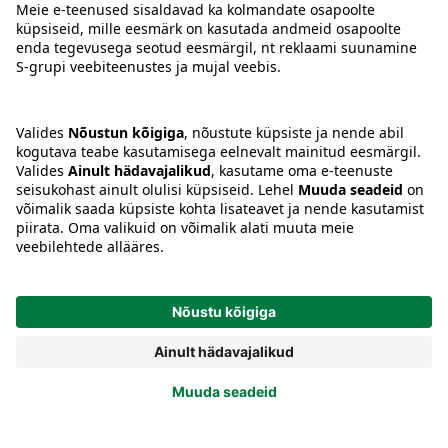
Tingimused
Prisma Konto
Keel
:
ET
EN
RU
© 2025, Prisma Peremarket AS. Kõik õigused kaitstud.