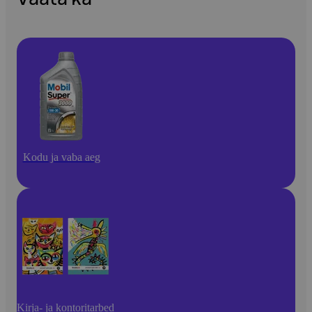
Kodu ja vaba aeg
Kirja- ja kontoritarbed