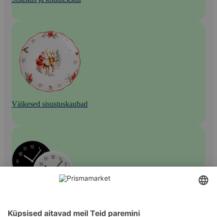
Väikesed sisustuskaubad
Kellad