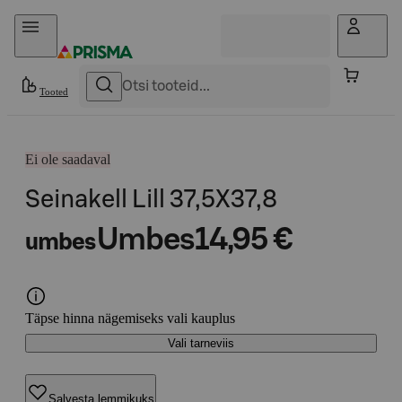
Otse sisu juurde
Tooted
Ei ole saadaval
Seinakell Lill 37,5X37,8
Umbes
14,95 €
umbes
Täpse hinna nägemiseks vali kauplus
Vali tarneviis
Salvesta lemmikuks