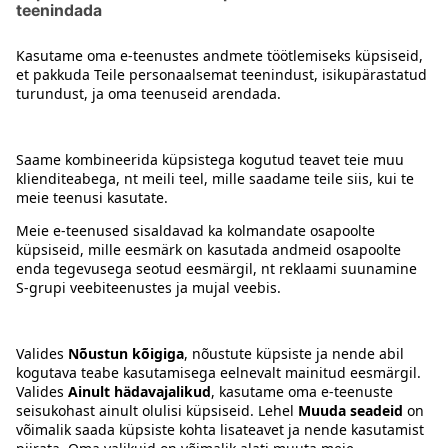
Kontakt
Juhised
Tingimused
Prisma Konto
Keel
:
ET
EN
RU