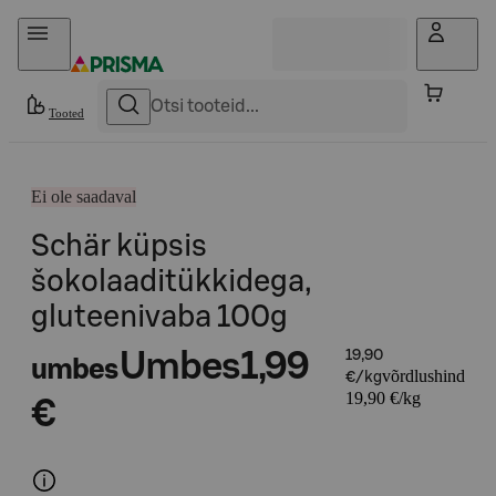
Otse sisu juurde
Tooted
Ei ole saadaval
Schär küpsis
šokolaaditükkidega,
gluteenivaba 100g
Umbes
1,99
19,90
umbes
võrdlushind
€/kg
19,90 €/kg
€