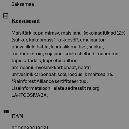
Saksamaa
Koostisosad
Maisitärklis, palmirasv, maisijahu, šokolaaditilgad 12%
(suhkur, kakaomass*, kakaovõi*, emulgaator:
päevalilleleitsitiin, looduslik maitse), suhkur,
maltodekstriin, sojajahu, kookoshelbed, muudetud
tapiokatärklis, küpsetuspulbrid:
ammooniumvesinikkarbonaat, naatri
umvesinikkarbonaat, sool, looduslik maitseaine.
*Rainforest Alliance sertifitseeritud.
Lisainformatsiooni leiate aadressilt ra.org.
LAKTOOSIVABA.
EAN
8008698013021