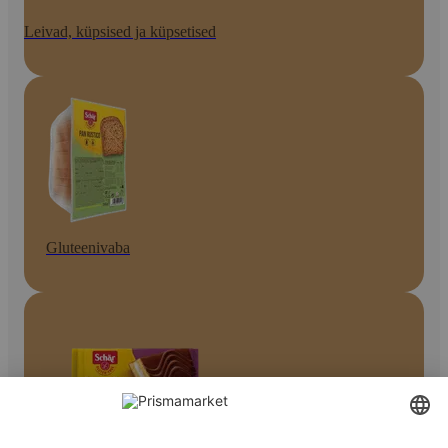
Leivad, küpsised ja küpsetised
Gluteenivaba