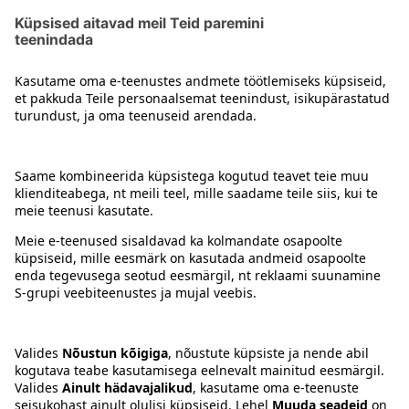
Gluteenivabad magusad küpsetised
Kontakt
Juhised
Tingimused
Prisma Konto
Keel
:
ET
EN
RU