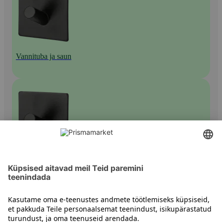
Vannituba ja saun
Saunatarvikud