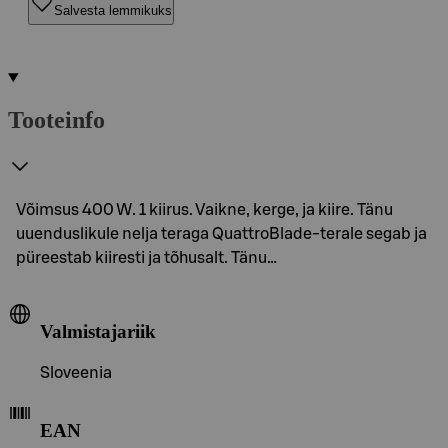
Salvesta lemmikuks
Tooteinfo
Võimsus 400 W. 1 kiirus. Vaikne, kerge, ja kiire. Tänu
uuenduslikule nelja teraga QuattroBlade-terale segab ja
püreestab kiiresti ja tõhusalt. Tänu…
Valmistajariik
Sloveenia
EAN