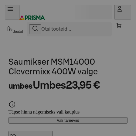
Otse sisu juurde
Tooted
Saumikser MSM14000
Clevermixx 400W valge
Umbes
23,95 €
umbes
Täpse hinna nägemiseks vali kauplus
Vali tarneviis