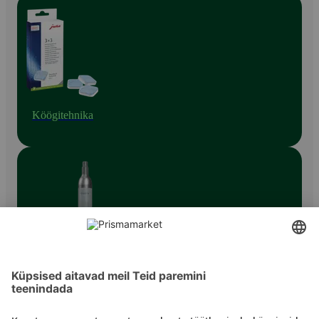
Köögitehnika
Muud väikesed köögiseadmed