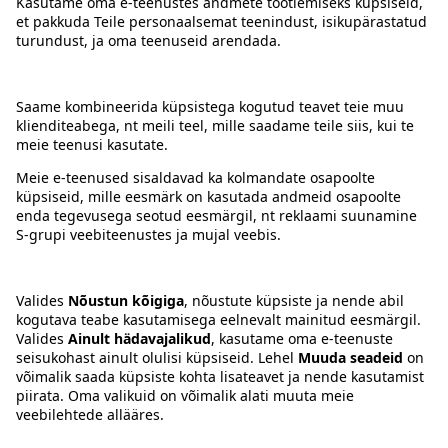
Kontakt
Juhised
Tingimused
Prisma Konto
Keel
:
ET
EN
RU