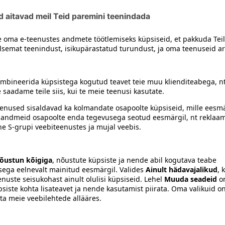
siiski toote koostisosi kontrollida ka pakendilt.