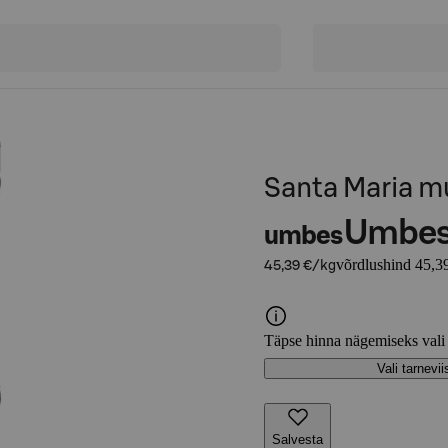
Santa Maria mu
Umbe
umbes
võrdlushind 45,3
45,39 €/kg
Täpse hinna nägemiseks vali
Vali tarnevii
Salvesta