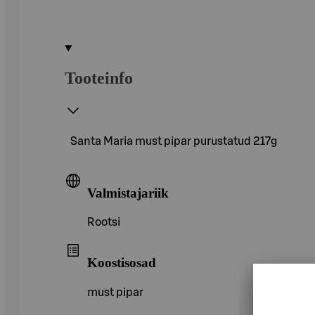
Tooteinfo
Santa Maria must pipar purustatud 217g
Valmistajariik
Rootsi
Koostisosad
must pipar