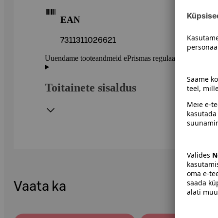
EAN
7311311026621
Uuendame tooteandmeid ePrismas regulaarselt. Soovitame 
Toitainete sisaldus
Vaata ka