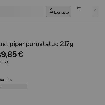
Logi sisse
st pipar purustatud 217g
s
9,85 €
9 €/kg
 kauplus
s