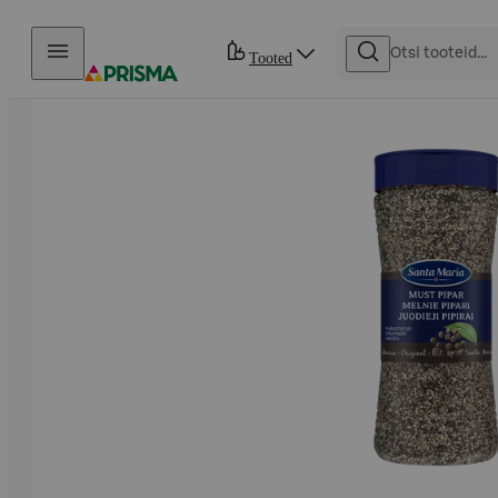
Otse sisu juurde
Tooted