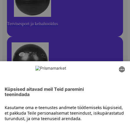
Tervisesport ja kehahooldus
Väikesed spordivahendid
Kontakt