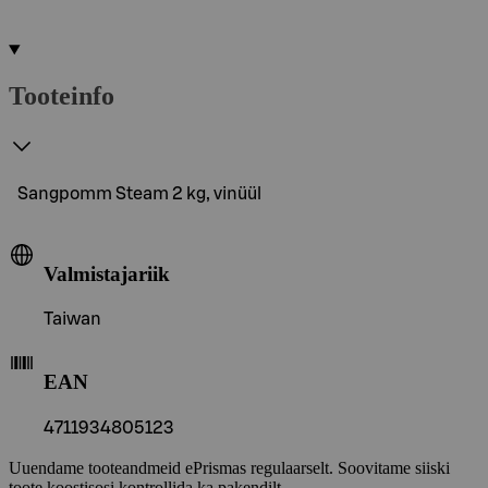
Tooteinfo
Sangpomm Steam 2 kg, vinüül
Valmistajariik
Taiwan
EAN
4711934805123
Uuendame tooteandmeid ePrismas regulaarselt. Soovitame siiski
toote koostisosi kontrollida ka pakendilt.