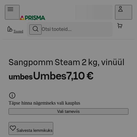
Otse sisu juurde
Tooted
Sangpomm Steam 2 kg, vinüül
Umbes
7,10 €
umbes
Täpse hinna nägemiseks vali kauplus
Vali tarneviis
Salvesta lemmikuks