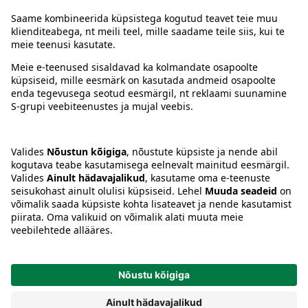
Juhised
Tingimused
Prisma Konto
Keel
:
ET
EN
RU
© 2025, Prisma Peremarket AS. Kõik õigused kaitstud.