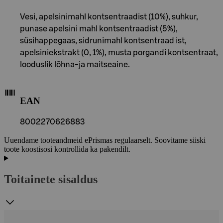
Vesi, apelsinimahl kontsentraadist (10%), suhkur,
punase apelsini mahl kontsentraadist (5%),
süsihappegaas, sidrunimahl kontsentraad ist,
apelsiniekstrakt (0, 1%), musta porgandi kontsentraat,
looduslik lõhna-ja maitseaine.
EAN
8002270626883
Uuendame tooteandmeid ePrismas regulaarselt. Soovitame siiski
toote koostisosi kontrollida ka pakendilt.
Toitainete sisaldus