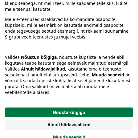
Juhised
Tingimused
Prisma Konto
Keel
:
ET
EN
RU
© 2025, Prisma Peremarket AS. Kõik õigused kaitstud.