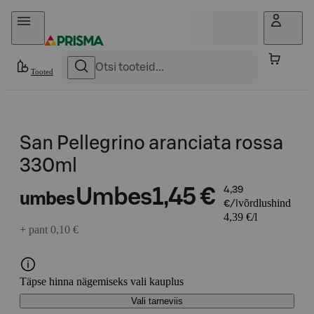
Otse sisu juurde
Tooted
San Pellegrino aranciata rossa
330ml
Umbes
1,45 €
4,39
umbes
võrdlushind
€/l
4,39 €/l
+ pant 0,10 €
Täpse hinna nägemiseks vali kauplus
Vali tarneviis