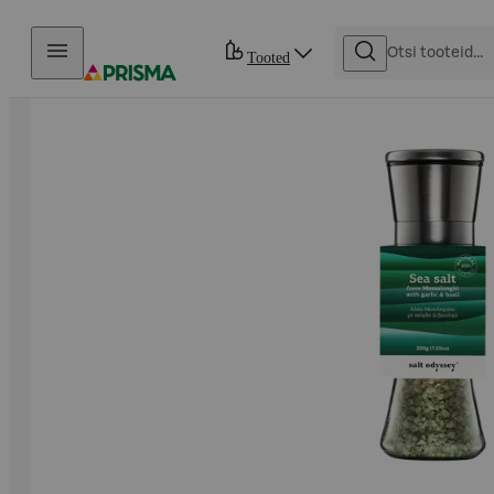
Otse sisu juurde
Tooted