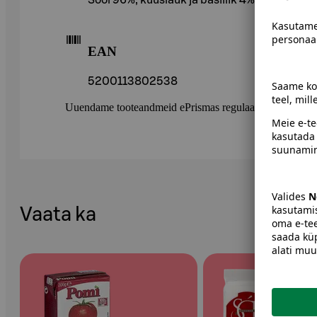
EAN
5200113802538
Uuendame tooteandmeid ePrismas regulaarselt. Soovitame 
Vaata ka