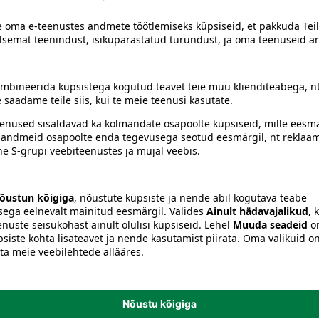
siiski toote koostisosi kontrollida ka pakendilt.