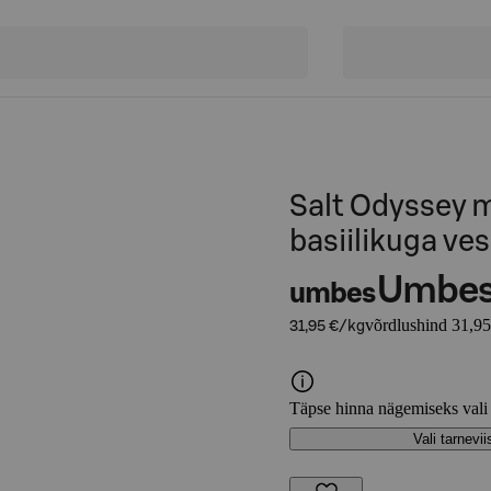
Salt Odyssey 
basiilikuga ves
Umbe
umbes
võrdlushind 31,95
31,95 €/kg
Täpse hinna nägemiseks vali
Vali tarnevii