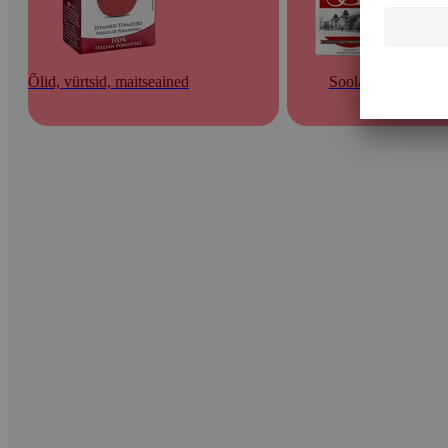
Õlid, vürtsid, maitseained
Soolad