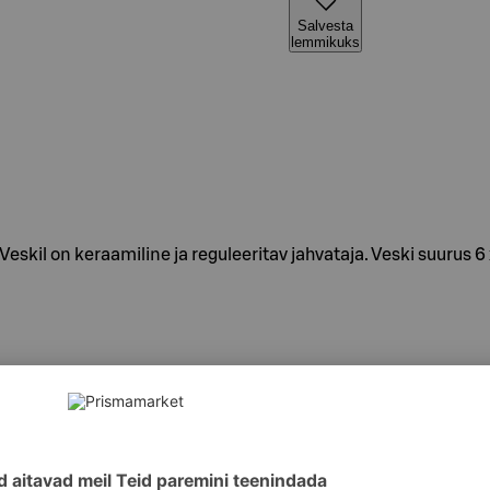
Salvesta
lemmikuks
Veskil on keraamiline ja reguleeritav jahvataja. Veski suurus 6