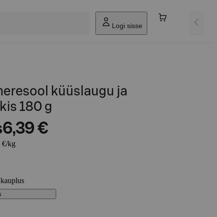
Logi sisse
meresool küüslaugu ja
kis 180 g
s
6,39 €
 €/kg
 kauplus
s