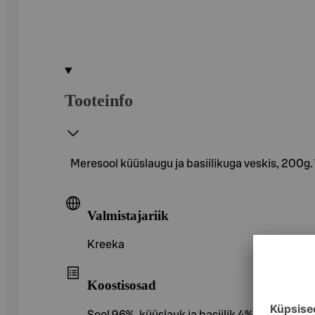
Tooteinfo
Meresool küüslaugu ja basiilikuga veskis, 200g. 
Valmistajariik
Kreeka
Koostisosad
Sool 96%, küüslauk ja basiilik 4%, klorofüll.