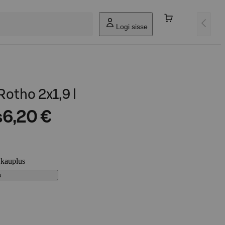
Logi sisse
Rotho 2x1,9 l
s
6,20 €
 kauplus
s