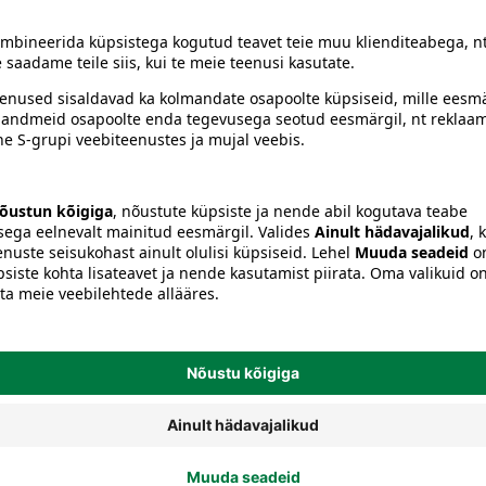
hendid
Säilituskarbid ja -purgid