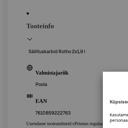
Tooteinfo
Säilituskarbid Rotho 2x1,9 l
Valmistajariik
Poola
EAN
7610859222763
Uuendame tooteandmeid ePrismas regulaarselt. Soovitame 