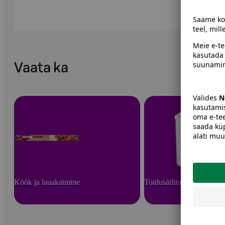
Vaata ka
Köök ja lauakatmine
Toidusäilitusnõud ja -va