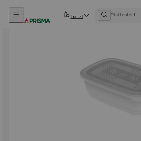
Otse sisu juurde
Tooted