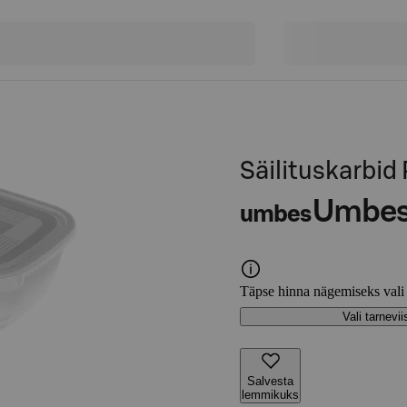
Säilituskarbid 
Umbe
umbes
Täpse hinna nägemiseks vali
Vali tarnevii
Salvesta
lemmikuks