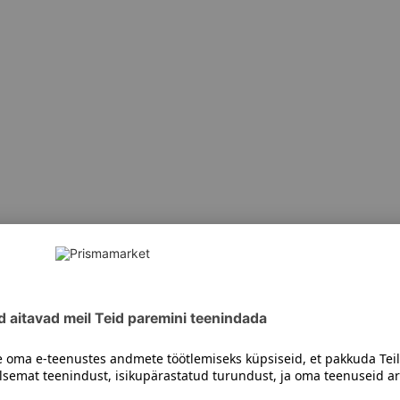
siiski toote koostisosi kontrollida ka pakendilt.