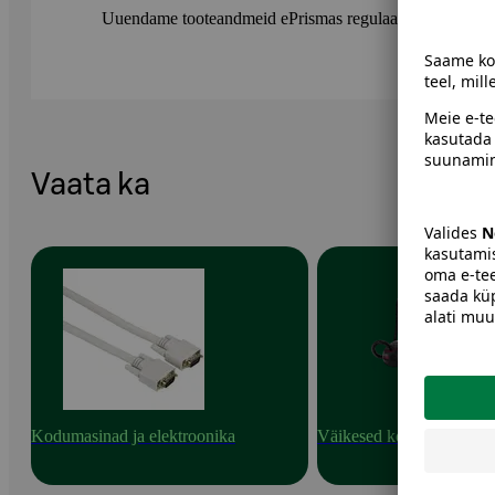
Uuendame tooteandmeid ePrismas regulaarselt. Soovitame 
Vaata ka
Kodumasinad ja elektroonika
Väikesed kodumasinad