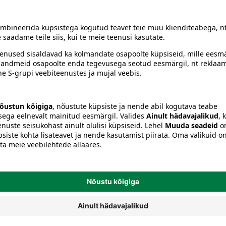
siiski toote koostisosi kontrollida ka pakendilt.
Tolmuimejad ja lisatarvikud