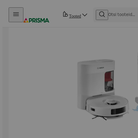
Otse sisu juurde
Tooted