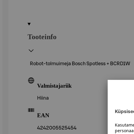
Tooteinfo
Robot-tolmuimeja Bosch Spotless + BCRD1W
Valmistajariik
Hiina
EAN
4242005525454