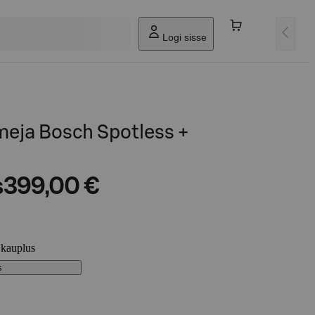
Logi sisse
eja Bosch Spotless +
s
399,00 €
 kauplus
s