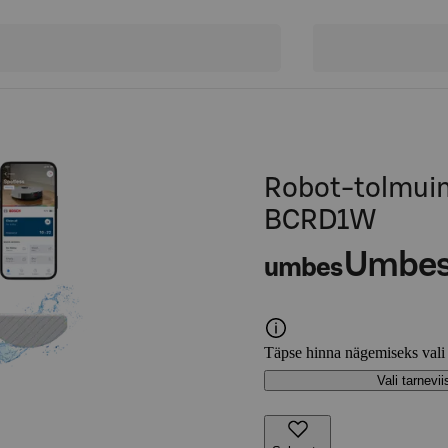
Robot-tolmuim
BCRD1W
Umbe
umbes
Täpse hinna nägemiseks vali
Vali tarnevii