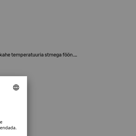
tav kahe temperatuuria stmega föön.…