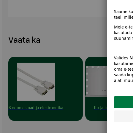
Vaata ka
Kodumasinad ja elektroonika
Ilu ja tervis