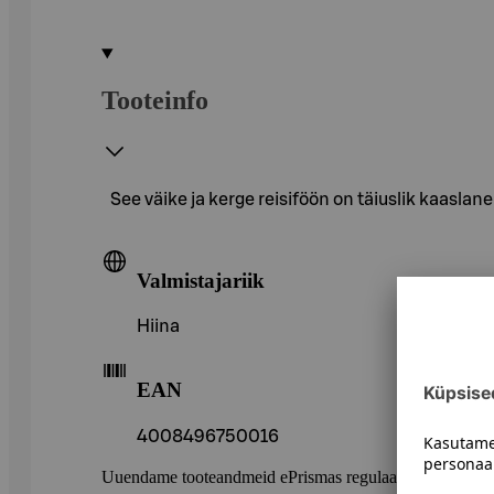
Tooteinfo
See väike ja kerge reisiföön on täiuslik kaaslan
Valmistajariik
Hiina
EAN
4008496750016
Uuendame tooteandmeid ePrismas regulaarselt. Soovitame 