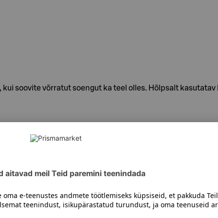
e, kui soovite võrratut soengut ka teel olles. Hõlpsalt kasuta
siiski toote koostisosi kontrollida ka pakendilt.