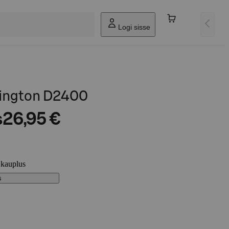
Logi sisse
mington D2400
s
26,95 €
 kauplus
s