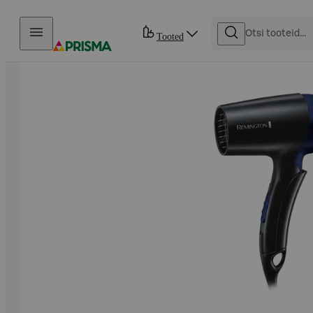
Otse sisu juurde
Tooted