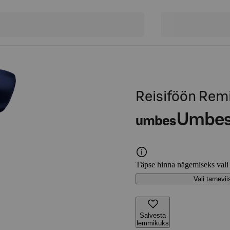
Reisiföön Re
Umbe
umbes
Täpse hinna nägemiseks vali
Vali tarnevii
Salvesta
lemmikuks