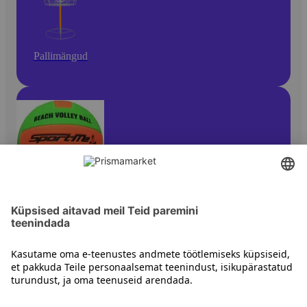
Pallimängud
Korvpall ja võrkpall
Kontakt