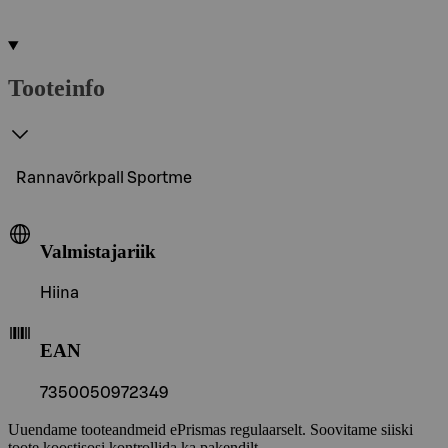
Tooteinfo
Rannavõrkpall Sportme
Valmistajariik
Hiina
EAN
7350050972349
Uuendame tooteandmeid ePrismas regulaarselt. Soovitame siiski
toote koostisosi kontrollida ka pakendilt.