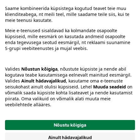
Juhised
Tingimused
Prisma Konto
Keel
:
ET
EN
RU
© 2025, Prisma Peremarket AS. Kõik õigused kaitstud.