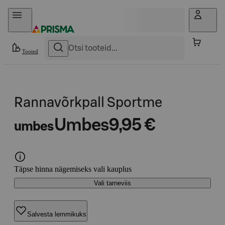
Otse sisu juurde
Tooted
Rannavõrkpall Sportme
Umbes
9,95 €
umbes
Täpse hinna nägemiseks vali kauplus
Vali tarneviis
Salvesta lemmikuks