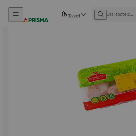
Otse sisu juurde
Tooted