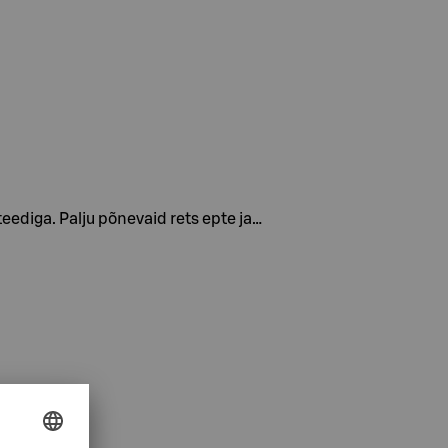
ediga. Palju põnevaid rets epte ja…