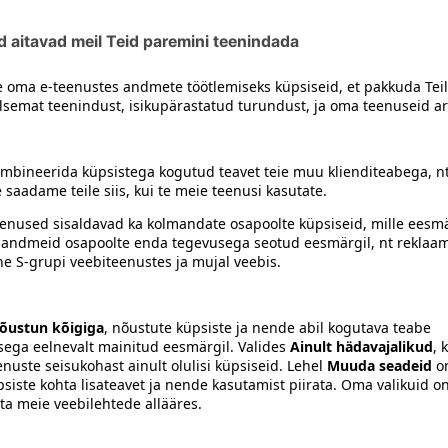
siiski toote koostisosi kontrollida ka pakendilt.