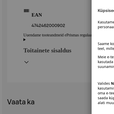
EAN
4742462000902
Uuendame tooteandmeid ePrismas regulaarselt. Soovitame 
Toitainete sisaldus
Vaata ka