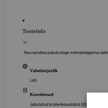
Tooteinfo
Rannamõisa pakub kõige mitmekülgsema valikuga 
Valmistajariik
Läti
Koostisosad
Jahutatud broilerikoivatükid (100%, ) A-klas