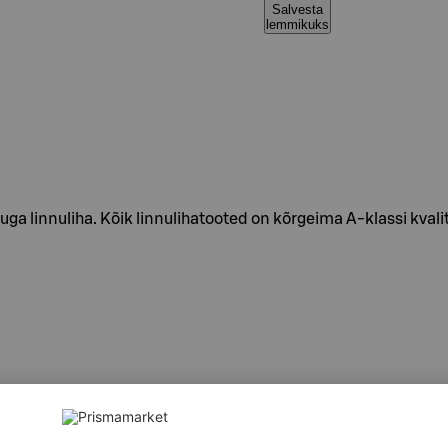
Salvesta
lemmikuks
linnuliha. Kõik linnulihatooted on kõrgeima A-klassi kvalite
s