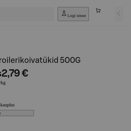
Logi sisse
oilerikoivatükid 500G
s
2,79 €
/kg
 kauplus
s