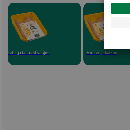
Liha ja taimsed valgud
Broiler ja kalkun