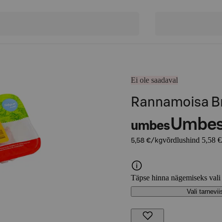
Ei ole saadaval
Rannamoisa Br
Umbe
umbes
võrdlushind 5,58 €
5,58 €/kg
Täpse hinna nägemiseks vali
Vali tarnevii