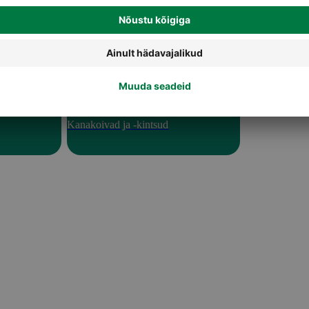
Kanakoivad ja -kintsud