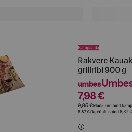
Kampaania
Rakvere Kaua
grillribi 900 g
Umbe
umbes
7,98 €
9,85 €
Madalaim hind kampa
võrdlushind 8,87 €
8,87 €/kg