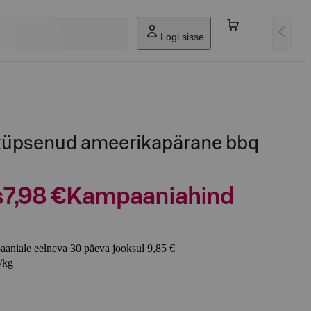
Logi sisse
küpsenud ameerikapärane bbq
s
7,98 €
Kampaaniahind
aniale eelneva 30 päeva jooksul 9,85 €
/kg