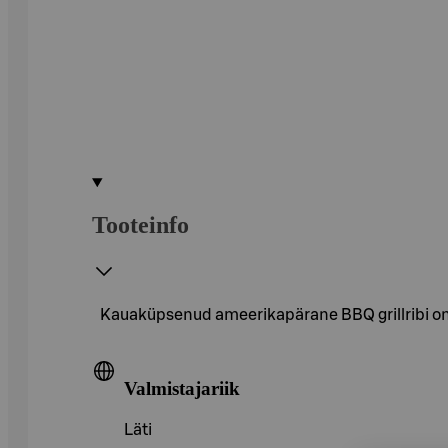
Tooteinfo
Kauaküpsenud ameerikapärane BBQ grillribi on 
Valmistajariik
Läti