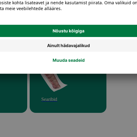
Searibid