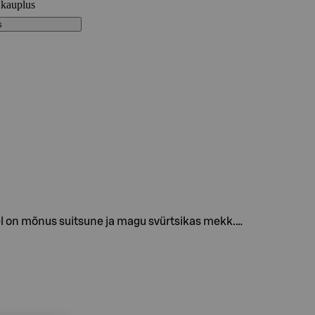
 kauplus
s
el on mõnus suitsune ja magu svürtsikas mekk.…