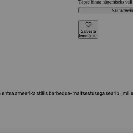
Täpse hinna nägemiseks vali
Vali tarnevii
Salvesta
lemmikuks
ehtsa ameerika stiilis barbeque-maitsestusega searibi, mill