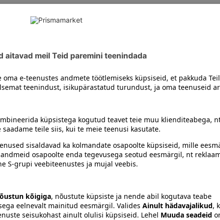
osad: suhkur, sool, vürtsid (sh küüslauk, must pipar), lõhna- 
laator sidrunhape, antioksüdant askorbiinhape, toiduvärvid: k
ldada vähesel määral soja, sellerit, sinepit, nis u, piima ja s
siiski toote koostisosi kontrollida ka pakendilt.