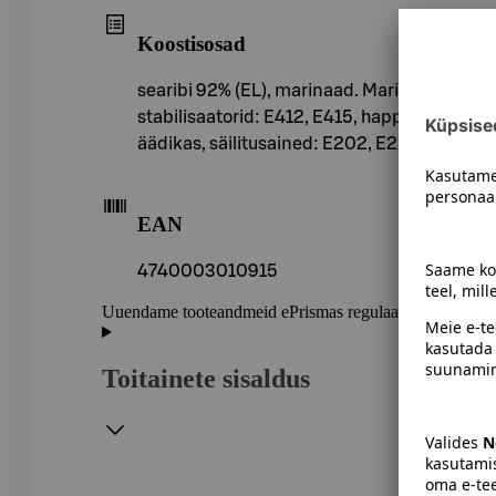
Koostisosad
searibi 92% (EL), marinaad. Marinaadi koostis
stabilisaatorid: E412, E415, happesuse regu
äädikas, säilitusained: E202, E211. Võib sisa
EAN
4740003010915
Uuendame tooteandmeid ePrismas regulaarselt. Soovitame 
Toitainete sisaldus