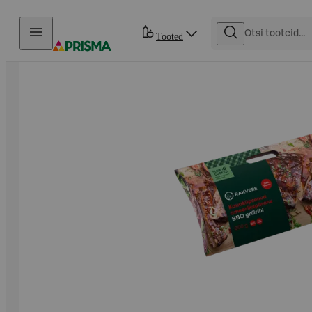
Otse sisu juurde
Tooted