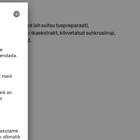
ja maitseained (sh suitsu tuspreparaat),
aramell, papr ikaekstrakt, kõrvetatud suhkrusiirup,
eesamiseemneid.