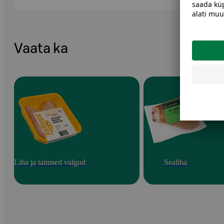
Vaata ka
Liha ja taimsed valgud
Sealiha