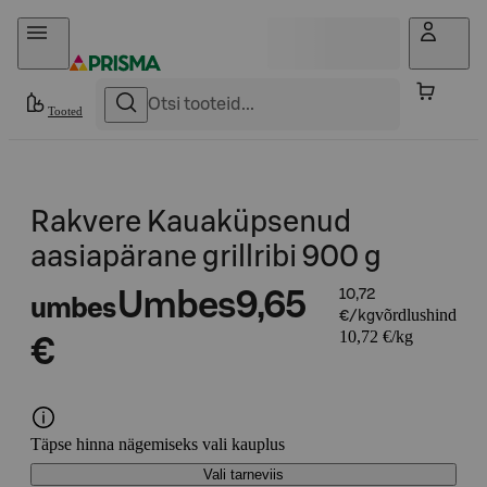
Otse sisu juurde
Tooted
Rakvere Kauaküpsenud
aasiapärane grillribi 900 g
Umbes
9,65
10,72
umbes
võrdlushind
€/kg
10,72 €/kg
€
Täpse hinna nägemiseks vali kauplus
Vali tarneviis