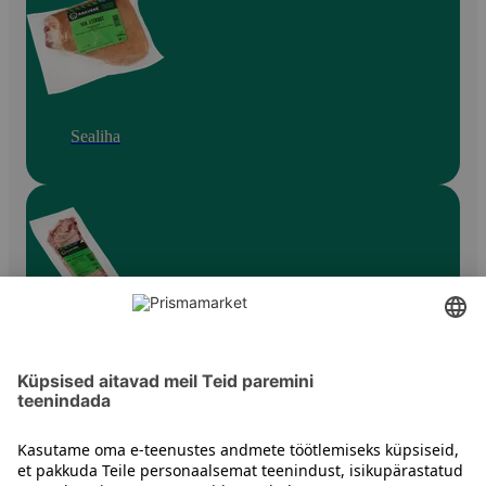
Sealiha
Searibid