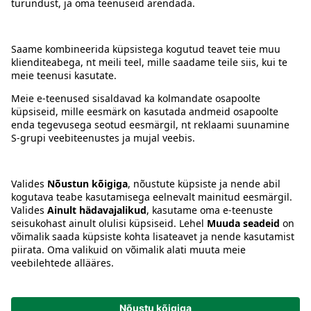
Kontakt
Juhised
Tingimused
Prisma Konto
Keel
:
ET
EN
RU
© 2025, Prisma Peremarket AS. Kõik õigused kaitstud.