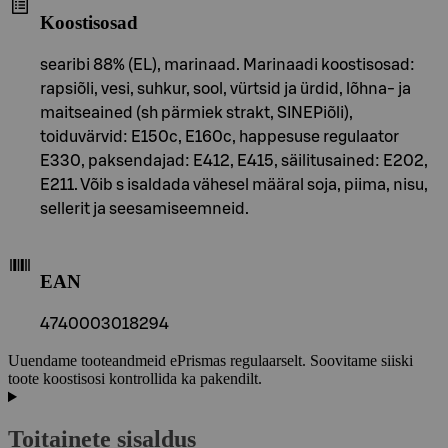
Koostisosad
searibi 88% (EL), marinaad. Marinaadi koostisosad:
rapsiõli, vesi, suhkur, sool, vürtsid ja ürdid, lõhna- ja
maitseained (sh pärmiek strakt, SINEPiõli),
toiduvärvid: E150c, E160c, happesuse regulaator
E330, paksendajad: E412, E415, säilitusained: E202,
E211. Võib s isaldada vähesel määral soja, piima, nisu,
sellerit ja seesamiseemneid.
EAN
4740003018294
Uuendame tooteandmeid ePrismas regulaarselt. Soovitame siiski
toote koostisosi kontrollida ka pakendilt.
Toitainete sisaldus