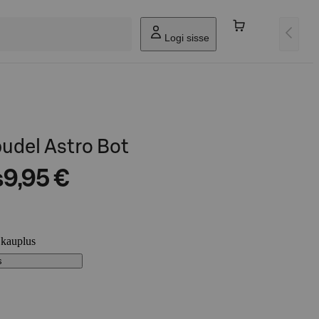
Logi sisse
udel Astro Bot
s
9,95 €
 kauplus
s