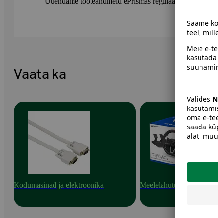
Uuendame tooteandmeid ePrismas regulaarselt. Soovitame 
Vaata ka
Kodumasinad ja elektroonika
Meelelahutuselektroonik