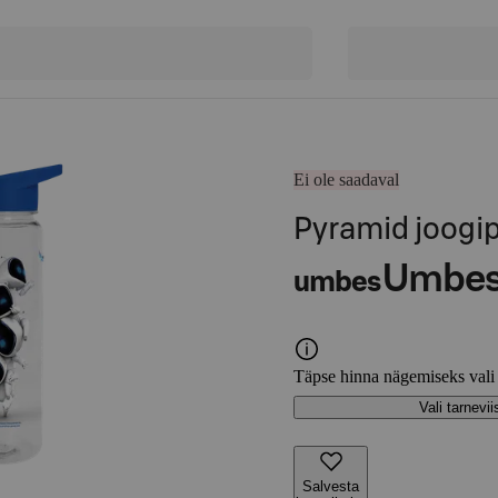
Ei ole saadaval
Pyramid joogip
Umbe
umbes
Täpse hinna nägemiseks vali
Vali tarnevii
Salvesta