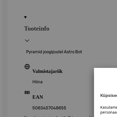
Tooteinfo
Pyramid joogipudel Astro Bot
Valmistajariik
Hiina
EAN
5063457048655