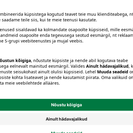
siiski toote koostisosi kontrollida ka pakendilt.
a
Mängutarvikud