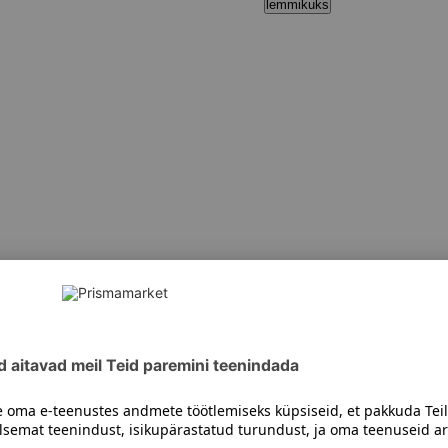
lemmikuks