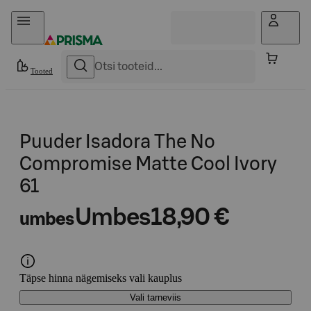
Otse sisu juurde
Tooted
Puuder Isadora The No
Compromise Matte Cool Ivory
61
Umbes
18,90 €
umbes
Täpse hinna nägemiseks vali kauplus
Vali tarneviis