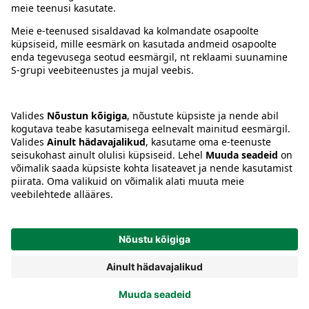
Juhised
Tingimused
Prisma Konto
Keel
:
ET
EN
RU
© 2025, Prisma Peremarket AS. Kõik õigused kaitstud.