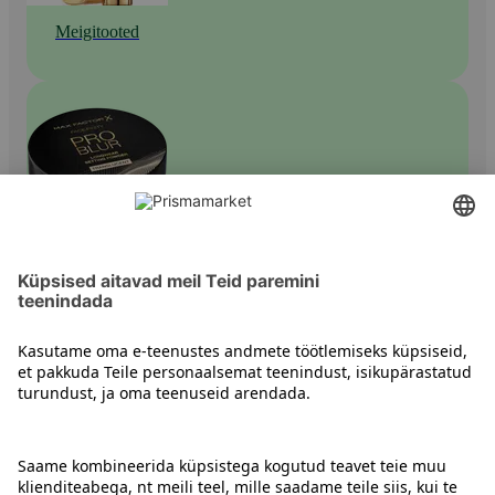
Meigitooted
Puudrid
Kontakt