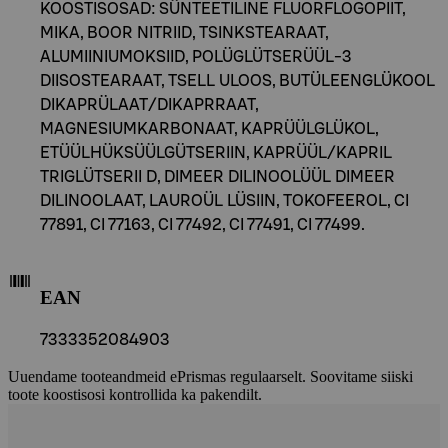
KOOSTISOSAD: SÜNTEETILINE FLUORFLOGOPIIT,
MIKA, BOOR NITRIID, TSINKSTEARAAT,
ALUMIINIUMOKSIID, POLÜGLÜTSERÜÜL-3
DIISOSTEARAAT, TSELL ULOOS, BUTÜLEENGLÜKOOL
DIKAPRÜLAAT/DIKAPRRAAT,
MAGNESIUMKARBONAAT, KAPRÜÜLGLÜKOL,
ETÜÜLHÜKSÜÜLGÜTSERIIN, KAPRÜÜL/KAPRIL
TRIGLÜTSERII D, DIMEER DILINOOLÜÜL DIMEER
DILINOOLAAT, LAUROÜL LÜSIIN, TOKOFEEROL, CI
77891, CI 77163, CI 77492, CI 77491, CI 77499.
EAN
7333352084903
Uuendame tooteandmeid ePrismas regulaarselt. Soovitame siiski
toote koostisosi kontrollida ka pakendilt.