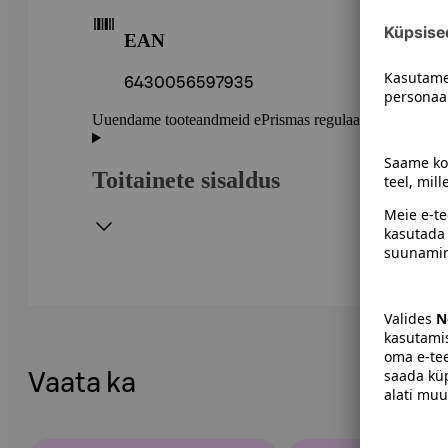
EAN
6430056597935
Uuendame tooteandmeid ePrismas regulaarselt. Soovitame 
Toitainete sisaldus
Vaata ka