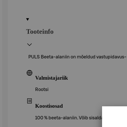
Tooteinfo
PULS Beeta-alaniin on mõeldud vastupidavus- j
Valmistajariik
Rootsi
Koostisosad
100 % beeta-alaniin. Võib sisaldada gluteeni, 