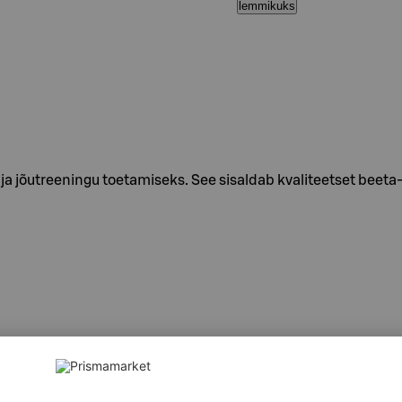
lemmikuks
a jõutreeningu toetamiseks. See sisaldab kvaliteetset beeta
piima, soja, muna ja pähklite jälgi.