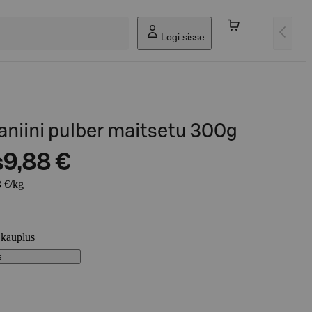
Logi sisse
niini pulber maitsetu 300g
s
9,88 €
3 €/kg
 kauplus
s