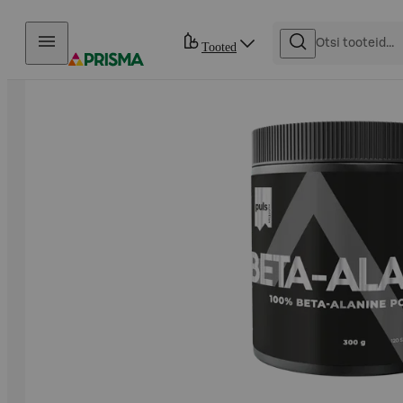
Otse sisu juurde
Tooted