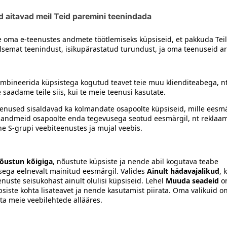
siiski toote koostisosi kontrollida ka pakendilt.