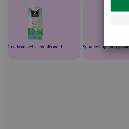
Loodustooted ja toidulisandid
Sporditoidupulbrid ja -tab