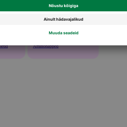
letid
Aminohapped