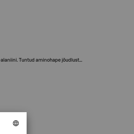
-alaniini. Tuntud aminohape jõudlust…