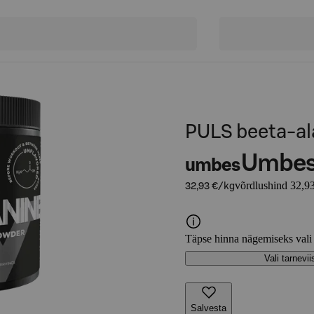
PULS beeta-ala
Umbe
umbes
võrdlushind 32,9
32,93 €/kg
Täpse hinna nägemiseks vali
Vali tarnevii
Salvesta