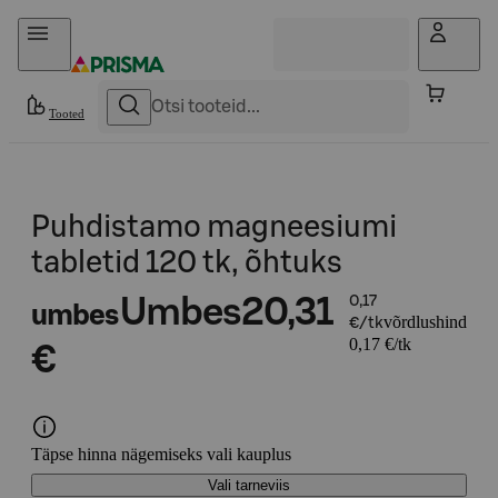
Otse sisu juurde
Tooted
Puhdistamo magneesiumi
tabletid 120 tk, õhtuks
Umbes
20,31
0,17
umbes
võrdlushind
€/tk
0,17 €/tk
€
Täpse hinna nägemiseks vali kauplus
Vali tarneviis