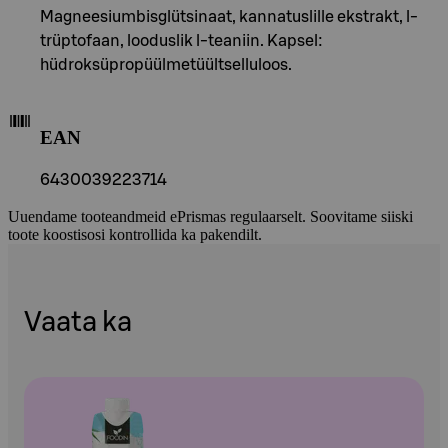
Magneesiumbisglütsinaat, kannatuslille ekstrakt, l-
trüptofaan, looduslik l-teaniin. Kapsel:
hüdroksüpropüülmetüültselluloos.
EAN
6430039223714
Uuendame tooteandmeid ePrismas regulaarselt. Soovitame siiski
toote koostisosi kontrollida ka pakendilt.
Vaata ka