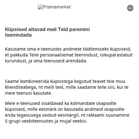
Magneesiumipreparaadid
Kontakt
Juhised
Tingimused
Prisma Konto