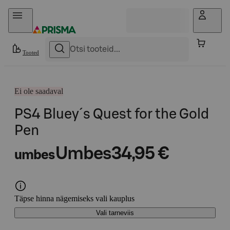
Otse sisu juurde
Tooted
Ei ole saadaval
PS4 Bluey´s Quest for the Gold
Pen
Umbes
34,95 €
umbes
Täpse hinna nägemiseks vali kauplus
Vali tarneviis