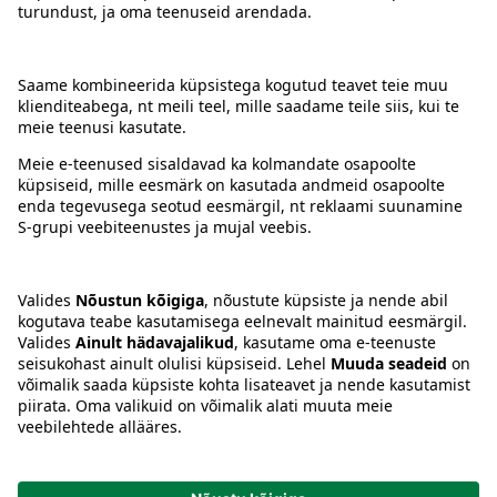
Kontakt
Juhised
Tingimused
Prisma Konto
Keel
:
ET
EN
RU
© 2025, Prisma Peremarket AS. Kõik õigused kaitstud.