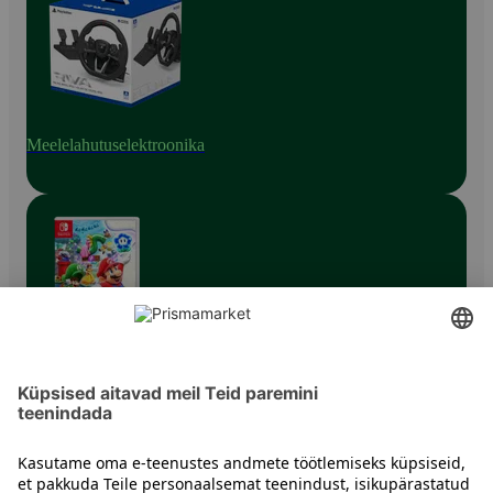
Meelelahutuselektroonika
Konsoolmängud