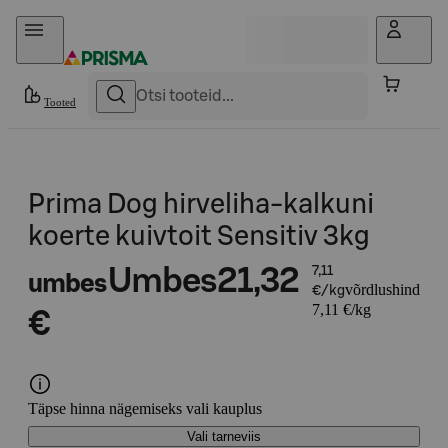
Otse sisu juurde
Tooted
Prima Dog hirveliha-kalkuni
koerte kuivtoit Sensitiv 3kg
Umbes
21,32
7,11
umbes
võrdlushind
€/kg
7,11 €/kg
€
Täpse hinna nägemiseks vali kauplus
Vali tarneviis