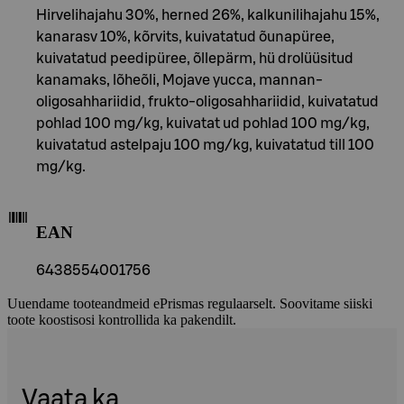
Hirvelihajahu 30%, herned 26%, kalkunilihajahu 15%,
kanarasv 10%, kõrvits, kuivatatud õunapüree,
kuivatatud peedipüree, õllepärm, hü drolüüsitud
kanamaks, lõheõli, Mojave yucca, mannan-
oligosahhariidid, frukto-oligosahhariidid, kuivatatud
pohlad 100 mg/kg, kuivatat ud pohlad 100 mg/kg,
kuivatatud astelpaju 100 mg/kg, kuivatatud till 100
mg/kg.
EAN
6438554001756
Uuendame tooteandmeid ePrismas regulaarselt. Soovitame siiski
toote koostisosi kontrollida ka pakendilt.
Vaata ka