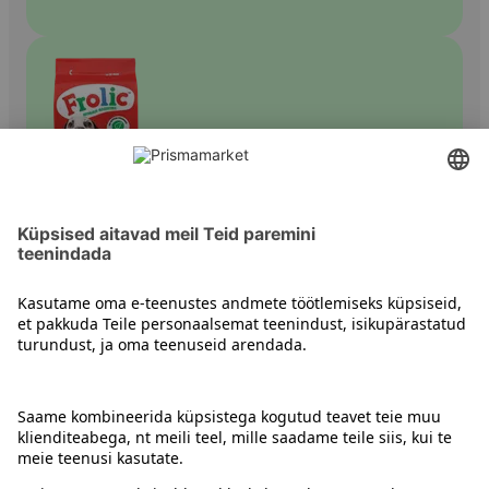
Kuiv koeratoit
Kontakt
Juhised