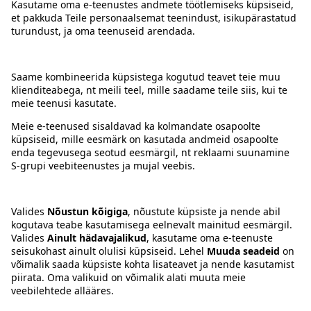
Kontakt
Juhised
Tingimused
Prisma Konto
Keel
:
ET
EN
RU