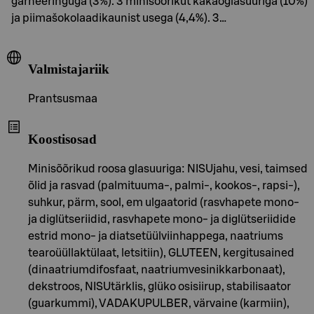
garneeringuga (3%). 3 minisõõrikut kakaoglasuuriga (10%)
ja piimašokolaadikaunist usega (4,4%). 3…
Valmistajariik
Prantsusmaa
Koostisosad
Minisõõrikud roosa glasuuriga: NISUjahu, vesi, taimsed
õlid ja rasvad (palmituuma-, palmi-, kookos-, rapsi-),
suhkur, pärm, sool, em ulgaatorid (rasvhapete mono-
ja diglütseriidid, rasvhapete mono- ja diglütseriidide
estrid mono- ja diatsetüülviinhappega, naatriums
tearoüüllaktülaat, letsitiin), GLUTEEN, kergitusained
(dinaatriumdifosfaat, naatriumvesinikkarbonaat),
dekstroos, NISUtärklis, glüko osisiirup, stabilisaator
(guarkummi), VADAKUPULBER, värvaine (karmiin),