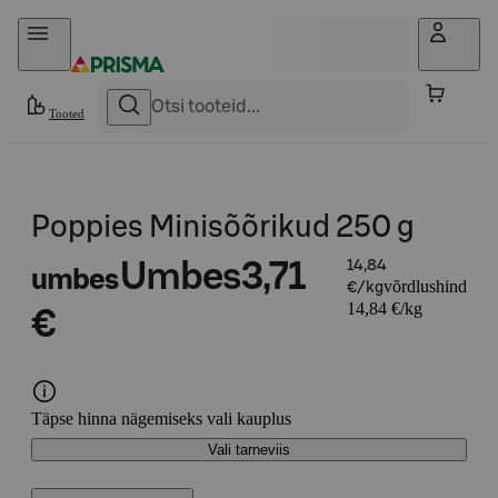
Otse sisu juurde
Tooted
Poppies Minisõõrikud 250 g
Umbes
3,71
14,84
umbes
võrdlushind
€/kg
14,84 €/kg
€
Täpse hinna nägemiseks vali kauplus
Vali tarneviis