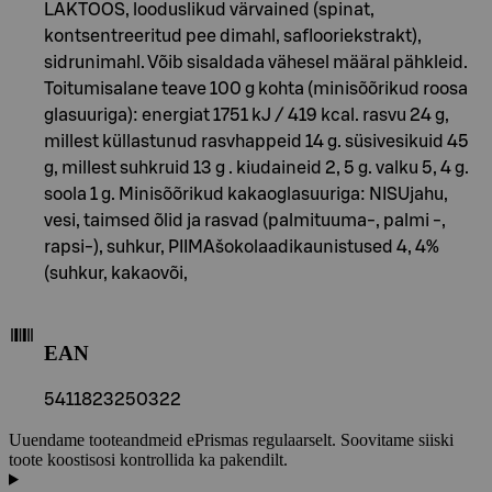
LAKTOOS, looduslikud värvained (spinat,
kontsentreeritud pee dimahl, saflooriekstrakt),
sidrunimahl. Võib sisaldada vähesel määral pähkleid.
Toitumisalane teave 100 g kohta (minisõõrikud roosa
glasuuriga): energiat 1751 kJ / 419 kcal. rasvu 24 g,
millest küllastunud rasvhappeid 14 g. süsivesikuid 45
g, millest suhkruid 13 g . kiudaineid 2, 5 g. valku 5, 4 g.
soola 1 g. Minisõõrikud kakaoglasuuriga: NISUjahu,
vesi, taimsed õlid ja rasvad (palmituuma-, palmi -,
rapsi-), suhkur, PIIMAšokolaadikaunistused 4, 4%
(suhkur, kakaovõi,
EAN
5411823250322
Uuendame tooteandmeid ePrismas regulaarselt. Soovitame siiski
toote koostisosi kontrollida ka pakendilt.