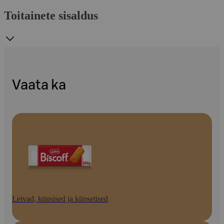
Toitainete sisaldus
Vaata ka
Leivad, küpsised ja küpsetised