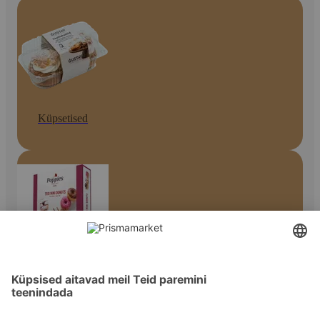
Küpsetised
Sõõrikud