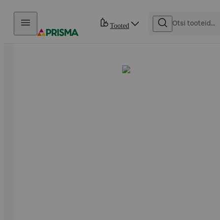
Otse sisu juurde
Tooted