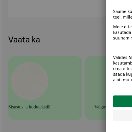
Vaata ka
Sisustus ja kodutekstiil
Valgustus