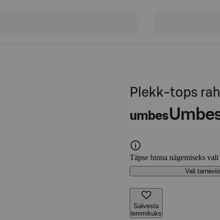
Plekk-tops rah
Umbe
umbes
Täpse hinna nägemiseks vali
Vali tarnevii
Salvesta
lemmikuks