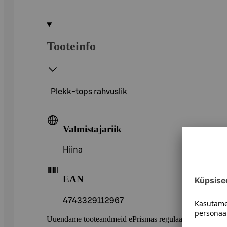
Tooteinfo
Plekk-tops rahvuslik
Valmistajariik
Hiina
EAN
4743329112967
Uuendame tooteandmeid ePrismas regulaarselt. Soovitame 