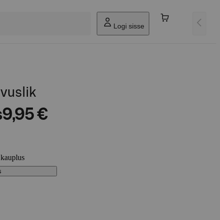
Logi sisse
vuslik
s
9,95 €
 kauplus
s