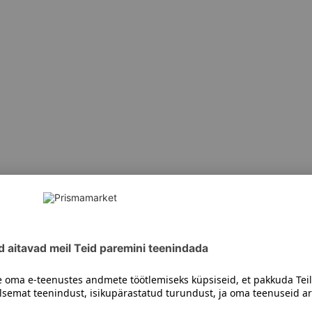
siiski toote koostisosi kontrollida ka pakendilt.