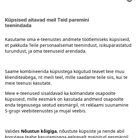
Loputusvahendid
Kontakt
Juhised
Tingimused
Prisma Konto