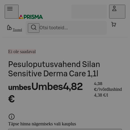
Otse sisu juurde
Tooted
Ei ole saadaval
Pesuloputusvahend Silan
Sensitive Derma Care 1,1l
Umbes
4,82
4,38
umbes
võrdlushind
€/l
4,38 €/l
€
Täpse hinna nägemiseks vali kauplus