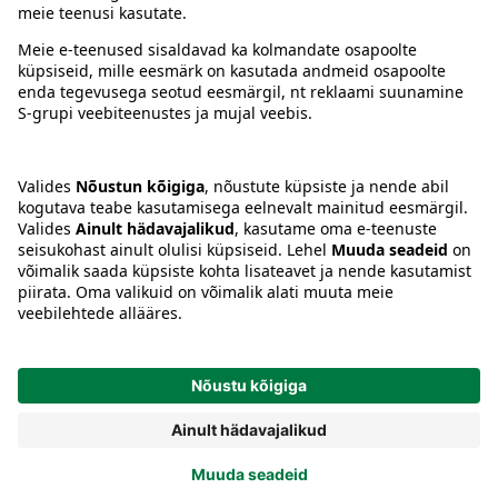
Juhised
Tingimused
Prisma Konto
Keel
:
ET
EN
RU
© 2025, Prisma Peremarket AS. Kõik õigused kaitstud.