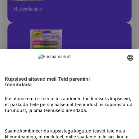
Meisterdamine
Käsitöövärvid, akvarellid ja maalimistar
Kontakt