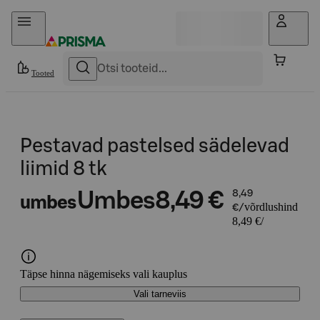
Otse sisu juurde
Tooted
Pestavad pastelsed sädelevad
liimid 8 tk
Umbes
8,49 €
8,49
umbes
võrdlushind
€/
8,49 €/
Täpse hinna nägemiseks vali kauplus
Vali tarneviis