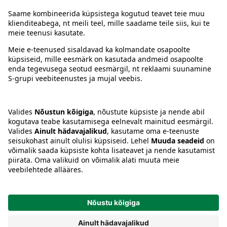
Juhised
Tingimused
Prisma Konto
Keel
:
ET
EN
RU
© 2025, Prisma Peremarket AS. Kõik õigused kaitstud.