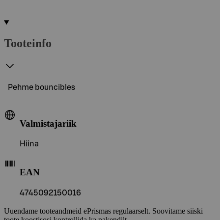
Tooteinfo
Pehme bouncibles
Valmistajariik
Hiina
EAN
4745092150016
Uuendame tooteandmeid ePrismas regulaarselt. Soovitame siiski
toote koostisosi kontrollida ka pakendilt.