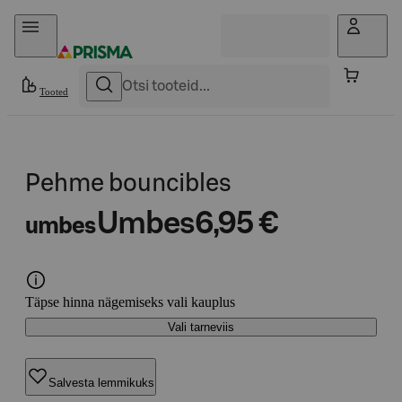
Otse sisu juurde
Tooted
Pehme bouncibles
Umbes
6,95 €
umbes
Täpse hinna nägemiseks vali kauplus
Vali tarneviis
Salvesta lemmikuks