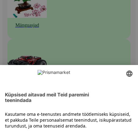
Mänguasjad
Mängusõidukid
Kontakt