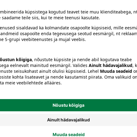
Muud õmblustarbed