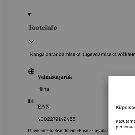
Tooteinfo
Kanga parandamiseks, tugevdamiseks või kaunis
Valmistajariik
Hiina
EAN
4002279149455
Uuendame tooteandmeid ePrismas regulaarselt. Soovitame 