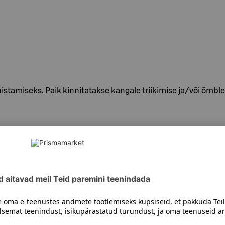
tamiseks. Paik kinnitatakse kangale triikimise ja/või õmble
siiski toote koostisosi kontrollida ka pakendilt.