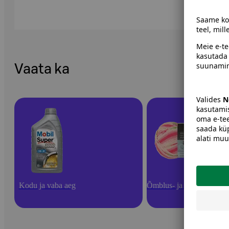
Vaata ka
Kodu ja vaba aeg
Õmblus- ja käsitöötarbed