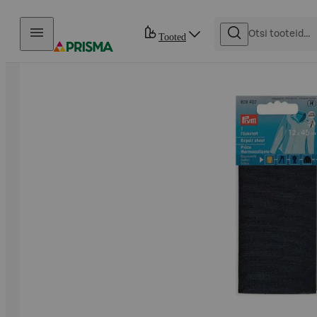
Otse sisu juurde
Tooted