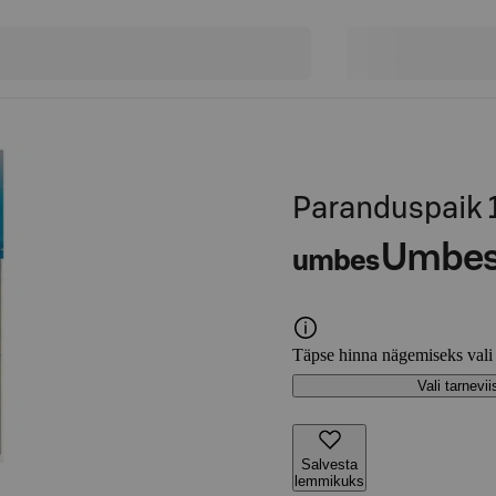
Paranduspaik 1
Umbe
umbes
Täpse hinna nägemiseks vali
Vali tarnevii
Salvesta
lemmikuks