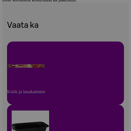
Vaata ka
Köök ja lauakatmine