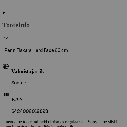
Tooteinfo
Pann Fiskars Hard Face 26 cm
Valmistajariik
Soome
EAN
6424002019893
Uuendame tooteandmeid ePrismas regulaarselt. Soovitame siiski
toote koostisosi kontrollida ka pakendilt.