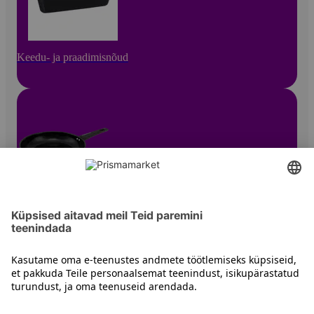
Keedu- ja praadimisnõud
Prae- ja haudepannid
Kontakt