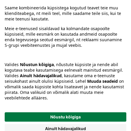
Juhised
Tingimused
Prisma Konto
Keel
:
ET
EN
RU
© 2025, Prisma Peremarket AS. Kõik õigused kaitstud.