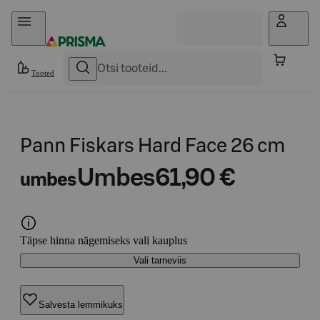
Otse sisu juurde
Tooted
Pann Fiskars Hard Face 26 cm
Umbes
61,90 €
umbes
Täpse hinna nägemiseks vali kauplus
Vali tarneviis
Salvesta lemmikuks