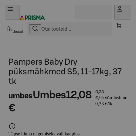
Otse sisu juurde
Tooted
Pampers Baby Dry
püksmähkmed S5, 11-17kg, 37
tk
Umbes
12,08
0,33
umbes
võrdlushind
€/tk
0,33 €/tk
€
Täpse hinna nägemiseks vali kauplus