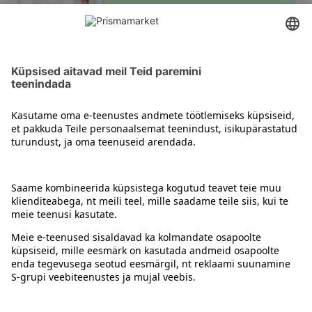
Püksmähkmed
Kontakt
Juhised
Tingimused
Prisma Konto