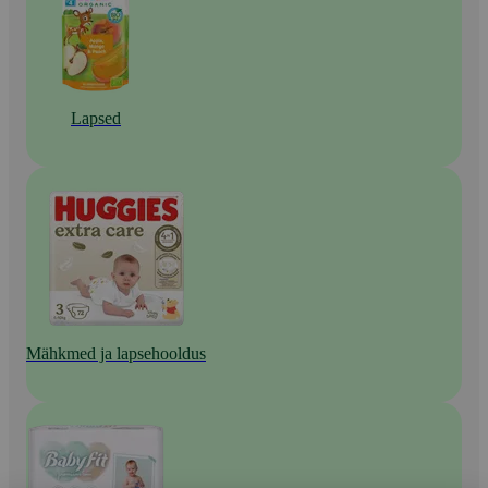
Lapsed
Mähkmed ja lapsehooldus