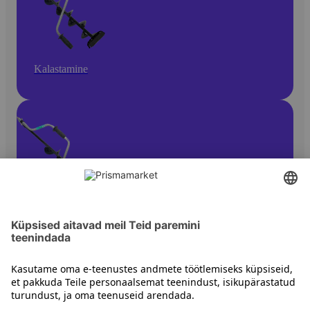
Kalastamine
Kalastamistarvikud