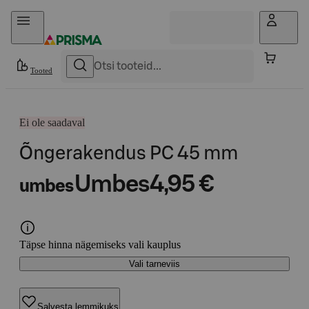
Otse sisu juurde
Tooted
Ei ole saadaval
Õngerakendus PC 45 mm
Umbes
4,95 €
umbes
Täpse hinna nägemiseks vali kauplus
Vali tarneviis
Salvesta lemmikuks