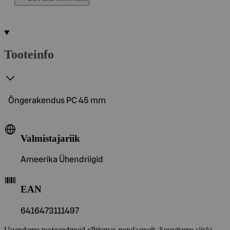
Tooteinfo
Õngerakendus PC 45 mm
Valmistajariik
Ameerika Ühendriigid
EAN
6416473111497
Uuendame tooteandmeid ePrismas regulaarselt. Soovitame siiski