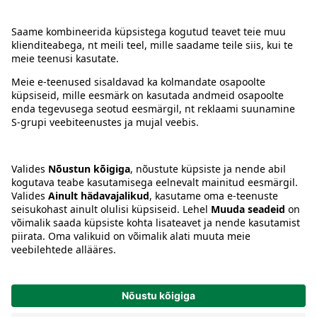
Kontakt
Juhised
Tingimused
Prisma Konto
Keel
:
ET
EN
RU
© 2025, Prisma Peremarket AS. Kõik õigused kaitstud.