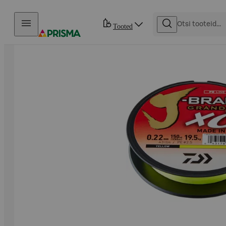
Otse sisu juurde
Tooted