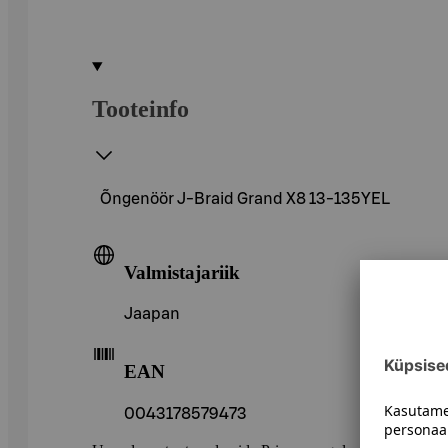
Tooteinfo
Õngenöör J-Braid Grand X8 13-135YEL
Valmistajariik
Jaapan
EAN
0043178579473