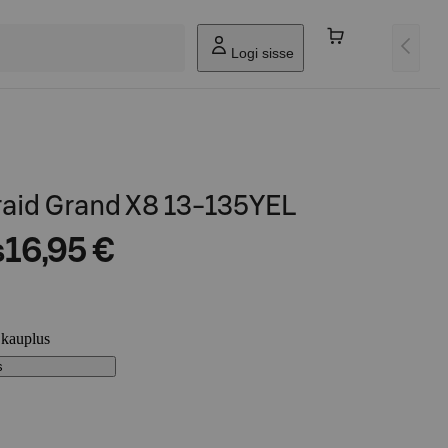
Logi sisse
aid Grand X8 13-135YEL
s
16,95 €
 kauplus
s