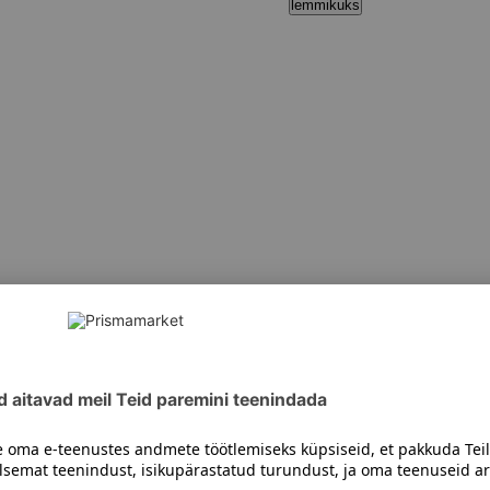
lemmikuks