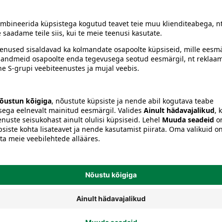
siiski toote koostisosi kontrollida ka pakendilt.
Kalastamistarvikud