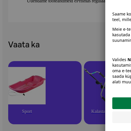
Uuendame tooteandmeid ePrismas regulaarselt. Soovitame 
Vaata ka
Sport
Kalastamine