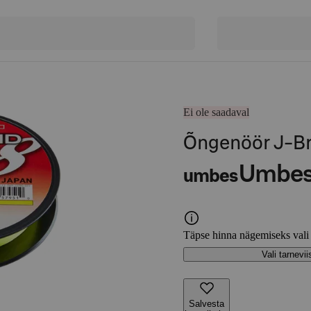
Ei ole saadaval
Õngenöör J-Br
Umbe
umbes
Täpse hinna nägemiseks vali
Vali tarnevii
Salvesta