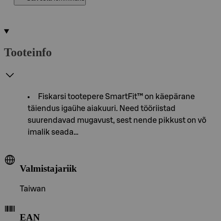
Tooteinfo
Fiskarsi tootepere SmartFit™ on käepärane
täiendus igaühe aiakuuri. Need tööriistad
suurendavad mugavust, sest nende pikkust on võ
imalik seada…
Valmistajariik
Taiwan
EAN