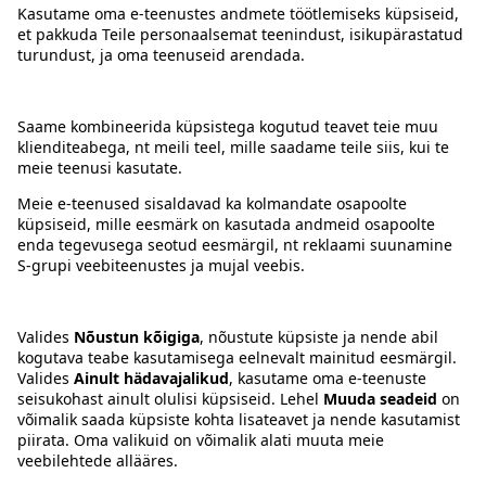
Kontakt
Juhised
Tingimused
Prisma Konto
Keel
:
ET
EN
RU