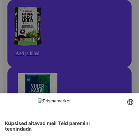
Aed ja lilled
Lillehooldustooted ja -tarvikud