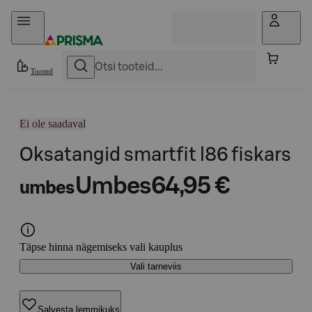
Otse sisu juurde
Tooted
Ei ole saadaval
Oksatangid smartfit l86 fiskars
Umbes
64,95 €
umbes
Täpse hinna nägemiseks vali kauplus
Vali tarneviis
Salvesta lemmikuks