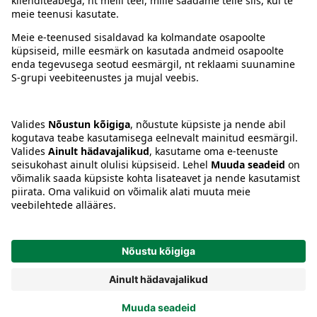
Juhised
Tingimused
Prisma Konto
Keel
:
ET
EN
RU
© 2025, Prisma Peremarket AS. Kõik õigused kaitstud.