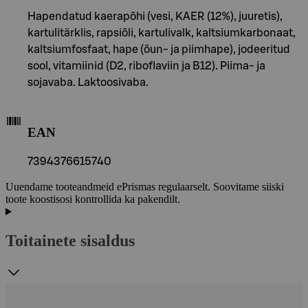
Hapendatud kaerapõhi (vesi, KAER (12%), juuretis),
kartulitärklis, rapsiõli, kartulivalk, kaltsiumkarbonaat,
kaltsiumfosfaat, hape (õun- ja piimhape), jodeeritud
sool, vitamiinid (D2, riboflaviin ja B12). Piima- ja
sojavaba. Laktoosivaba.
EAN
7394376615740
Uuendame tooteandmeid ePrismas regulaarselt. Soovitame siiski
toote koostisosi kontrollida ka pakendilt.
Toitainete sisaldus