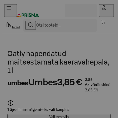
Otse sisu juurde
Tooted
Oatly hapendatud
maitsestamata kaeravahepala,
1 l
Umbes
3,85 €
3,85
umbes
võrdlushind
€/l
3,85 €/l
Täpse hinna nägemiseks vali kauplus
Vali tarneviis