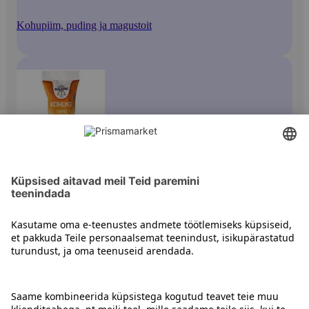
Kohupiim, puding ja magustoit
Magustoit
Kontakt