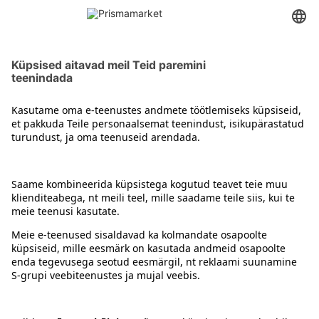
Gouda juustud
Kontakt
Juhised
Tingimused
Prisma Konto