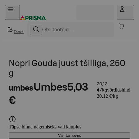
Otse sisu juurde
Tooted
Nopri Gouda juust tšilliga, 250
g
Umbes
5,03
20,12
umbes
võrdlushind
€/kg
20,12 €/kg
€
Täpse hinna nägemiseks vali kauplus
Vali tarneviis