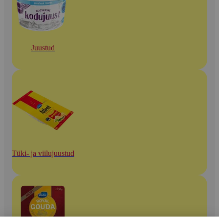
Juustud
Tüki- ja viilujuustud