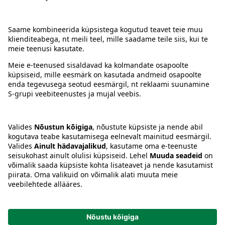
Kontakt
Juhised
Tingimused
Prisma Konto
Keel
:
ET
EN
RU
© 2025, Prisma Peremarket AS. Kõik õigused kaitstud.