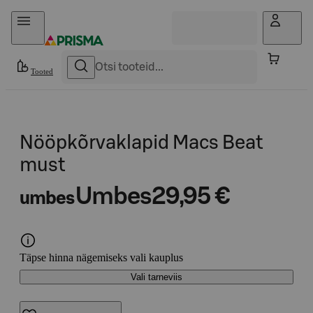
Otse sisu juurde
Tooted
Nööpkõrvaklapid Macs Beat
must
Umbes
29,95 €
umbes
Täpse hinna nägemiseks vali kauplus
Vali tarneviis