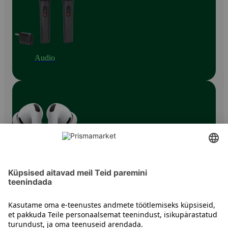
Audio
Nööpkõrvaklapid