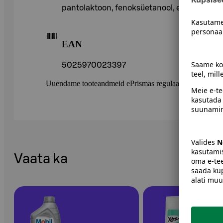
pantolaktoon, fenoksüetanool, etüülheksüülg
EAN
5025970023397
Uuendame tooteandmeid ePrismas regulaarselt. Soovitame 
Vaata ka