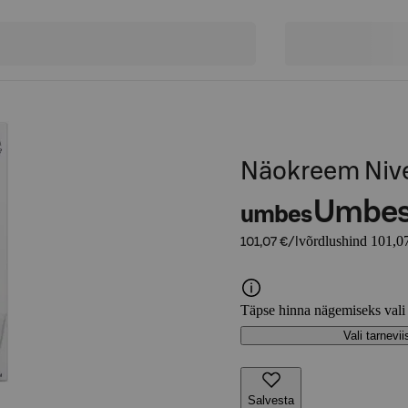
Näokreem Nive
Umbe
umbes
võrdlushind 101,07
101,07 €/l
Täpse hinna nägemiseks vali
Vali tarnevii
Salvesta