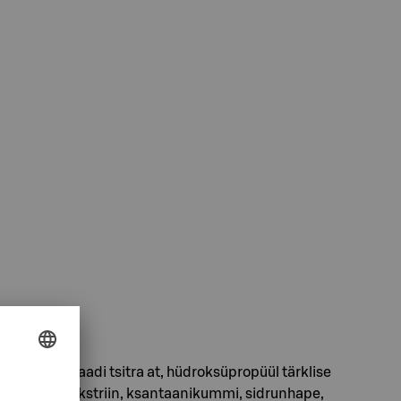
ütserüülstearaadi tsitra at, hüdroksüpropüül tärklise
 mmi, maltodekstriin, ksantaanikummi, sidrunhape,