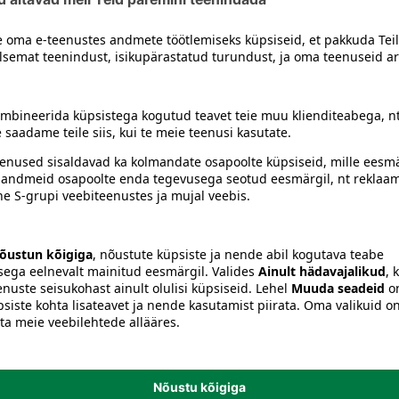
lütseriin, piroktoon olamiin
siiski toote koostisosi kontrollida ka pakendilt.