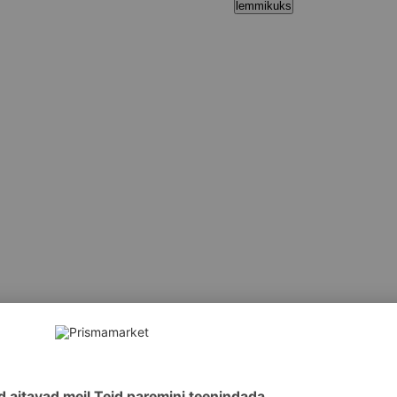
lemmikuks
id, etüülheksüülkokoaat, setearüülalkohol, distärgi fosfaat, gl
ol, tokoferüülatsetaat, kamomilliõie ekstrakt, tselluloosigu