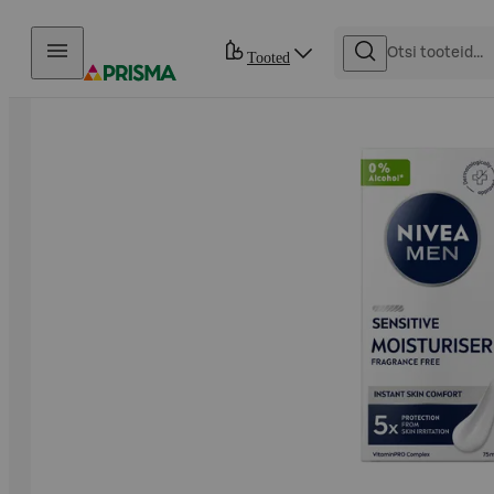
Otse sisu juurde
Tooted