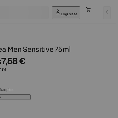
Logi sisse
a Men Sensitive 75ml
s
7,58 €
 €/l
 kauplus
s