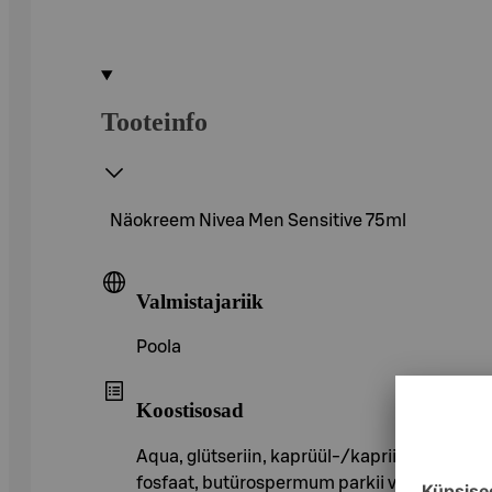
Tooteinfo
Näokreem Nivea Men Sensitive 75ml
Valmistajariik
Poola
Koostisosad
Aqua, glütseriin, kaprüül-/kapriintriglütseri
fosfaat, butürospermum parkii või, pantenoo