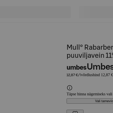
Mull° Rabarber
puuviljavein 1
Umbe
umbes
võrdlushind 12,87 €
12,87 €/l
Täpse hinna nägemiseks vali
Vali tarnevii