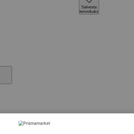
Salvesta
lemmikuks
nnajook