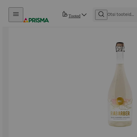
Otse sisu juurde
Tooted