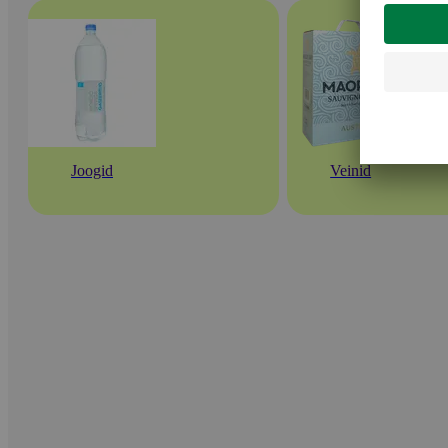
Joogid
Veinid