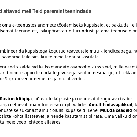
siiski toote koostisosi kontrollida ka pakendilt.