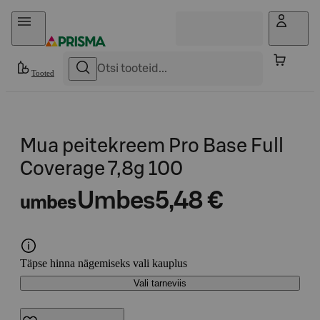
Otse sisu juurde
Tooted
Mua peitekreem Pro Base Full
Coverage 7,8g 100
Umbes
5,48 €
umbes
Täpse hinna nägemiseks vali kauplus
Vali tarneviis