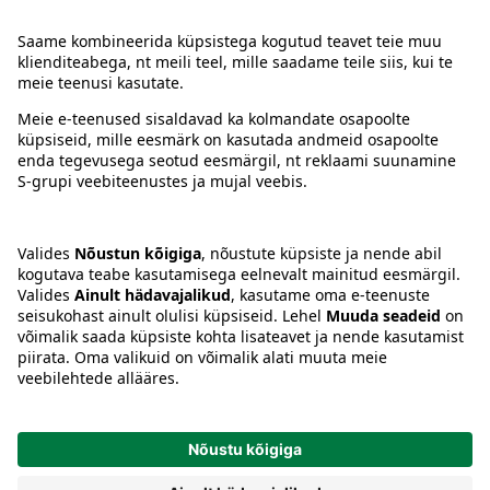
Kontakt
Juhised
Tingimused
Prisma Konto
Keel
:
ET
EN
RU
© 2025, Prisma Peremarket AS. Kõik õigused kaitstud.