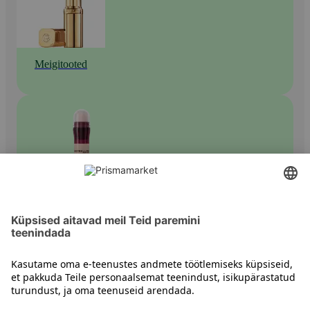
Meigitooted
Peitekreemid ja muu näomeik