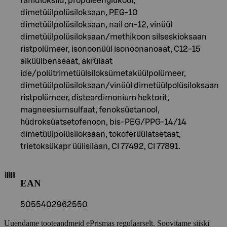
ränidioksiid, propüleenglükool,
dimetüülpolüsiloksaan, PEG-10
dimetüülpolüsiloksaan, nail on-12, vinüül
dimetüülpolüsiloksaan/methikoon silseskioksaan
ristpolümeer, isonoonüül isonoonanoaat, C12-15
alküülbenseaat, akrülaat
ide/polütrimetüülsiloksümetaküülpolümeer,
dimetüülpolüsiloksaan/vinüül dimetüülpolüsiloksaan
ristpolümeer, disteardimonium hektorit,
magneesiumsulfaat, fenoksüetanool,
hüdroksüatsetofenoon, bis-PEG/PPG-14/14
dimetüülpolüsiloksaan, tokoferüülatsetaat,
trietoksükapr üülisilaan, CI 77492, CI 77891.
EAN
5055402962550
Uuendame tooteandmeid ePrismas regulaarselt. Soovitame siiski