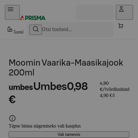
Otse sisu juurde
Tooted
Moomin Vaarika-Maasikajook
200ml
Umbes
0,98
4,90
umbes
võrdlushind
€/l
4,90 €/l
€
Täpse hinna nägemiseks vali kauplus
Vali tarneviis