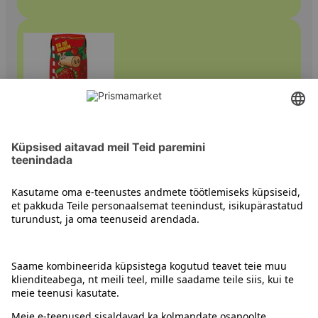
Smuutid ja minimahlad
Kontakt
Juhised