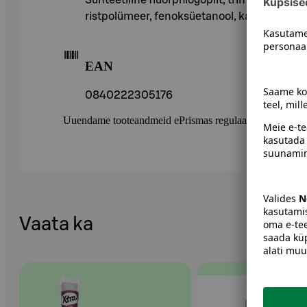
ristpolümeer, fenoksüetanool, kaprüülglükool, 
EAN
0840222305176
Uuendame tooteandmeid ePrismas regulaarselt. Soovitame 
Vaata ka