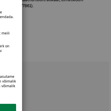
a oksiid (CI 77861).