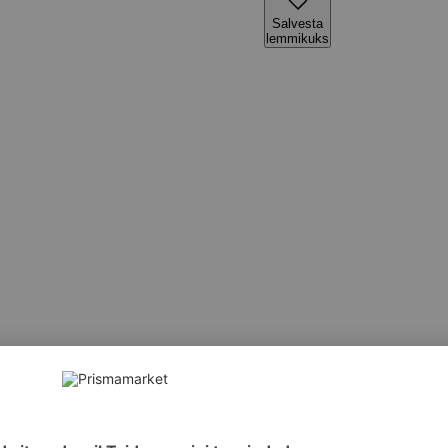
Salvesta
lemmikuks
üfenüül dimetikoon, tsüklopentasiloksaan, ränidioksiid, liivak