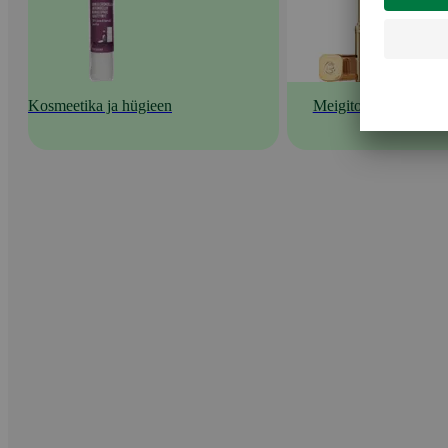
Kosmeetika ja hügieen
Meigitooted