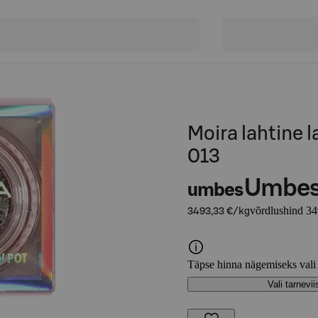
Moira lahtine 
013
Umbe
umbes
võrdlushind 34
3493,33 €/kg
Täpse hinna nägemiseks vali
Vali tarnevii