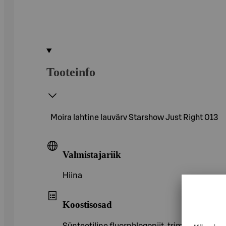
Tooteinfo
Moira lahtine lauvärv Starshow Just Right 013
Valmistajariik
Hiina
Koostisosad
Sünteetiline fluorphlogopiit, trimetüülsiloks