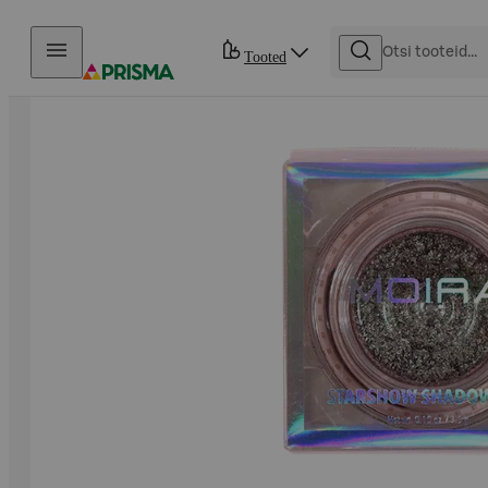
Otse sisu juurde
Tooted