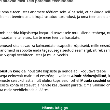
titaanoksiid (CI 77891), raudoksiidid (CI 77491, CI 77499), tin
siiski toote koostisosi kontrollida ka pakendilt.