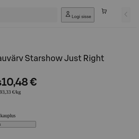
Logi sisse
lauvärv Starshow Just Right
s
10,48 €
93,33 €/kg
 kauplus
s