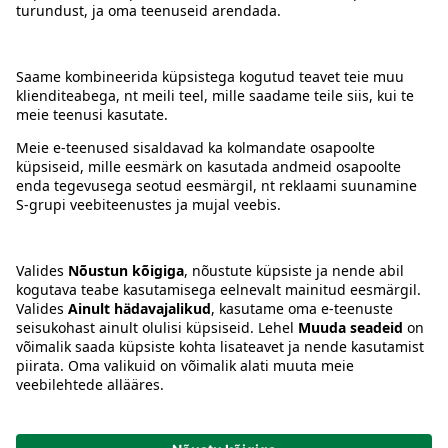
Kontakt
Juhised
Tingimused
Prisma Konto
Keel
:
ET
EN
RU
© 2025, Prisma Peremarket AS. Kõik õigused kaitstud.