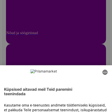
Nõud ja söögiriistad
Muud lauanõud