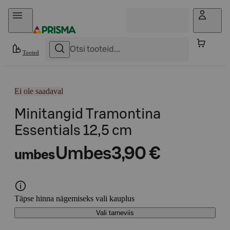
Otse sisu juurde
Tooted
Ei ole saadaval
Minitangid Tramontina
Essentials 12,5 cm
Umbes
3,90 €
umbes
Täpse hinna nägemiseks vali kauplus
Vali tarneviis