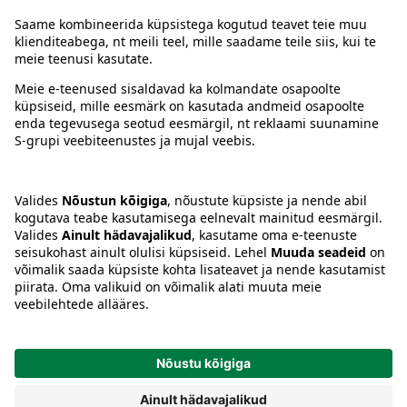
Juhised
Tingimused
Prisma Konto
Keel
:
ET
EN
RU
© 2025, Prisma Peremarket AS. Kõik õigused kaitstud.