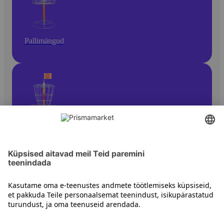
Pallimängud
Kettagolf
Kontakt