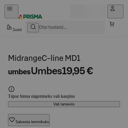
Otse sisu juurde
Tooted
MidrangeC-line MD1
Umbes
19,95 €
umbes
Täpse hinna nägemiseks vali kauplus
Vali tarneviis
Salvesta lemmikuks