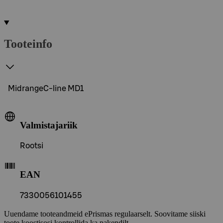
Tooteinfo
MidrangeC-line MD1
Valmistajariik
Rootsi
EAN
7330056101455
Uuendame tooteandmeid ePrismas regulaarselt. Soovitame siiski
toote koostisosi kontrollida ka pakendilt.