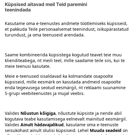
Maitsetaimed
Kontakt
Juhised
Tingimused
Prisma Konto
Keel
:
ET
EN
RU