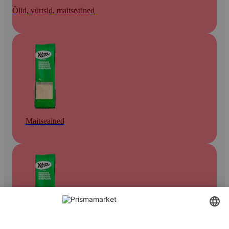
Õlid, vürtsid, maitseained
Maitseained