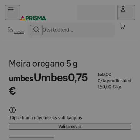
Otse sisu juurde
Tooted
Meira oregano 5 g
Umbes
0,75
150,00
umbes
võrdlushind
€/kg
150,00 €/kg
€
Täpse hinna nägemiseks vali kauplus
Vali tarneviis