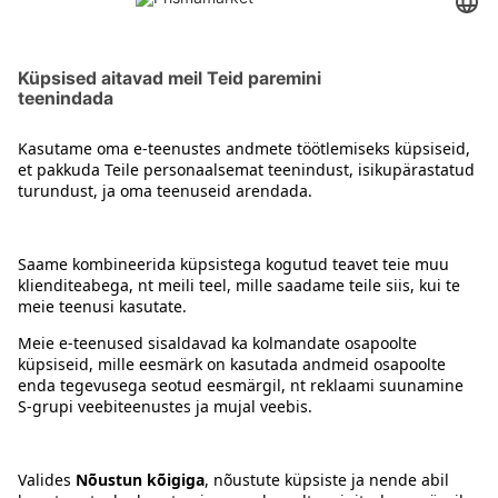
Pipar
Kontakt
Juhised
Tingimused
Prisma Konto